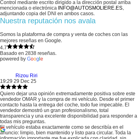
Control mediante escrito dirigido a la dirección postal arriba
mencionada o electrónica
INFO@AUTOSMOLIERE.ES
,
adjuntando copia del DNI en ambos casos.
Nuestra reputación nos avala
Somos la plataforma de compra y venta de coches con las
mejores reseñas en Google.
4.7
Basado en 2838 reseñas.
powered by
G
o
o
g
l
e
Rizou Riri
19:29 29 Dec 25
Quiero dejar una opinión extremadamente positiva sobre este
vendedor OMAR y la compra de mi vehículo. Desde el primer
contacto hasta la entrega del coche, todo fue impecable. El
vendedor demostró un gran profesionalismo, total
transparencia y una excelente disponibilidad para responder a
todas mis preguntas.
El vehículo estaba exactamente como se describía en el
anuncio: limpio, bien mantenido y listo para circular. Toda la
información importante me fue explicada con claridad, sin