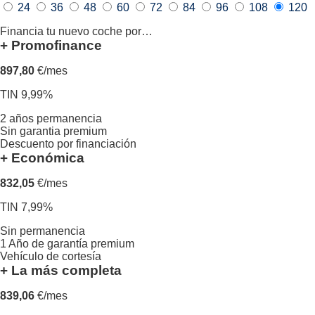
24
36
48
60
72
84
96
108
120
Financia tu nuevo coche por…
+ Promofinance
897,80
€/mes
TIN 9,99%
2 años permanencia
Sin garantia premium
Descuento por financiación
+ Económica
832,05
€/mes
TIN 7,99%
Sin permanencia
1 Año de garantía premium
Vehículo de cortesía
+ La más completa
839,06
€/mes