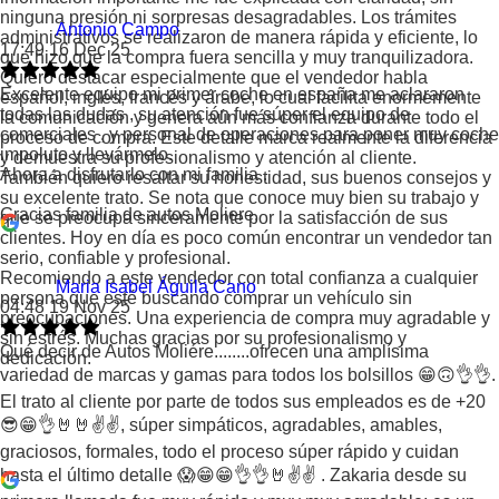
ninguna presión ni sorpresas desagradables. Los trámites
Antonio Campo
administrativos se realizaron de manera rápida y eficiente, lo
17:49 16 Dec 25
que hizo que la compra fuera sencilla y muy tranquilizadora.
Quiero destacar especialmente que el vendedor habla
Excelente equipo mi primer coche en españa me aclararon
español, inglés, francés y árabe, lo cual facilita enormemente
todas las dudas , su atención fue súper el equipo de
la comunicación y genera aún más confianza durante todo el
comerciales , y personal de operaciones para poner muy coche
proceso de compra. Este detalle marca realmente la diferencia
impoluto y llevármelo.
y demuestra su profesionalismo y atención al cliente.
Ahora a disfrutarlo con mi familia .
También quiero resaltar su honestidad, sus buenos consejos y
su excelente trato. Se nota que conoce muy bien su trabajo y
Gracias familia de autos Moliere.
que se preocupa sinceramente por la satisfacción de sus
clientes. Hoy en día es poco común encontrar un vendedor tan
serio, confiable y profesional.
Recomiendo a este vendedor con total confianza a cualquier
Maria Isabel Águila Cano
persona que esté buscando comprar un vehículo sin
04:48 19 Nov 25
preocupaciones. Una experiencia de compra muy agradable y
sin estrés. Muchas gracias por su profesionalismo y
Qué decir de Autos Moliére........ofrecen una amplísima
dedicación.
variedad de marcas y gamas para todos los bolsillos 😁🙃👌👌.
El trato al cliente por parte de todos sus empleados es de +20
😎😁👌🤘🤘✌️✌️, súper simpáticos, agradables, amables,
graciosos, formales, todo el proceso súper rápido y cuidan
hasta el último detalle 😱😁😁👌👌🤘✌️✌️ . Zakaria desde su