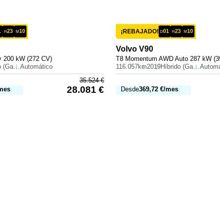
1
23
10
¡REBAJADO!
01
23
10
H
M
D
H
M
Volvo
V90
 200 kW (272 CV)
T8 Momentum AWD Auto 287 kW (3
Híbrido (Gasolina)
Automático
116.057km
2019
Híbrido (Gasolina)
Automá
35.524
€
28.081
€
mes
Desde
369,72
€
/mes