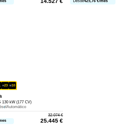
14.527
€
mes
Desde
425,76
€
/mes
1
23
10
H
M
a
 130 kW (177 CV)
ésel
Automático
32.074
€
25.445
€
mes