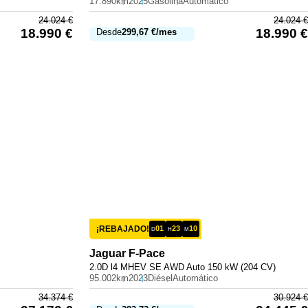
17.890km
2025
Gasolina
Automático
24.024
€
24.024
€
18.990
€
18.990
€
Desde
299,67
€
/mes
¡REBAJADO!
01
23
10
D
H
M
Jaguar
F-Pace
2.0D l4 MHEV SE AWD Auto 150 kW (204 CV)
95.002km
2023
Diésel
Automático
34.374
€
30.924
€