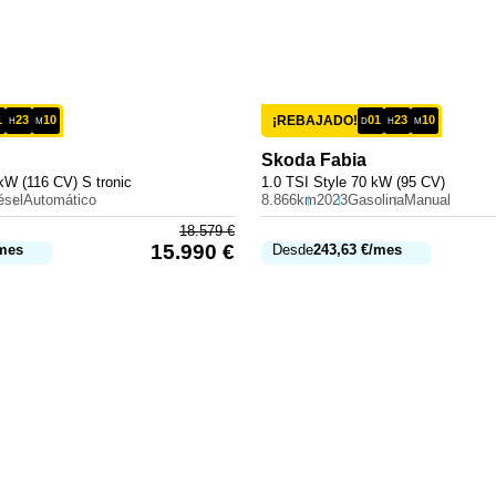
1
23
10
¡REBAJADO!
01
23
10
H
M
D
H
M
Skoda
Fabia
kW (116 CV) S tronic
1.0 TSI Style 70 kW (95 CV)
ésel
Automático
8.866km
2023
Gasolina
Manual
18.579
€
15.990
€
mes
Desde
243,63
€
/mes