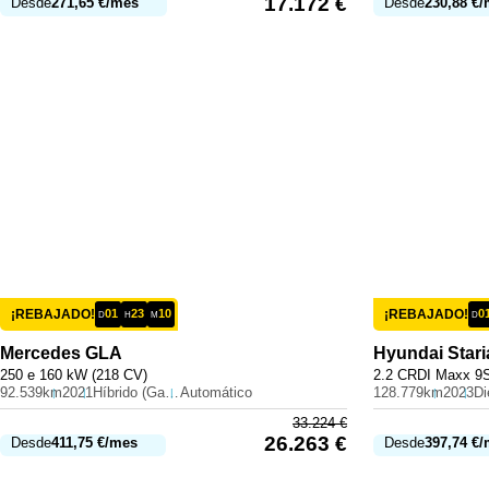
17.172
€
Desde
271,65
€
/mes
Desde
230,88
€
/
¡REBAJADO!
01
23
10
¡REBAJADO!
0
D
H
M
D
Mercedes
GLA
Hyundai
Stari
250 e 160 kW (218 CV)
2.2 CRDI Maxx 9S
92.539km
2021
Híbrido (Gasolina)
Automático
128.779km
2023
Di
33.224
€
26.263
€
Desde
411,75
€
/mes
Desde
397,74
€
/