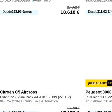
28.542km
2025
Gasolina
Automático
19.060km
2025
Gas
23.552
€
18.618
€
Desde
293,93
€
/mes
Desde
311,02
€
/
¡REBAJADO!
0
D
Citroën
C5 Aircross
Peugeot
3008
Hybrid 225 Shine Pack e-EAT8 165 kW (225 CV)
PureTech 130 S&S
84.875km
2023
Híbrido (Gasolina)
Automático
72.764km
2023
Gas
18.890
€