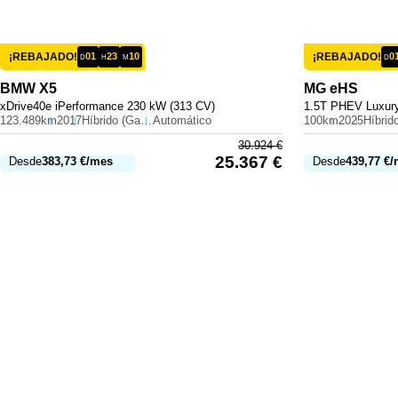
¡REBAJADO!
01
23
10
¡REBAJADO!
0
D
H
M
D
BMW
X5
MG
eHS
xDrive40e iPerformance 230 kW (313 CV)
1.5T PHEV Luxury
123.489km
2017
Híbrido (Gasolina)
Automático
100km
2025
30.924
€
25.367
€
Desde
383,73
€
/mes
Desde
439,77
€
/