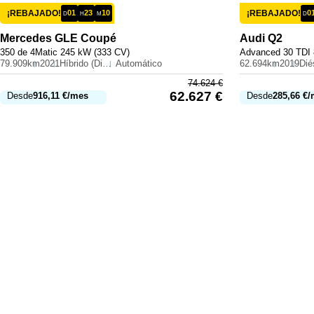
¡REBAJADO!
01
23
10
¡REBAJADO!
0
D
H
M
D
Mercedes
GLE Coupé
Audi
Q2
350 de 4Matic 245 kW (333 CV)
Advanced 30 TDI 
79.909km
2021
Híbrido (Diesel)
Automático
62.694km
2019
Dié
74.624
€
62.627
€
Desde
916,11
€
/mes
Desde
285,66
€
/