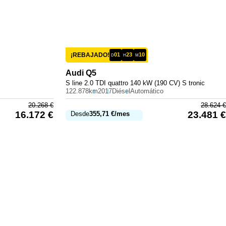
¡REBAJADO!
01
23
10
D
H
M
Audi
Q5
S line 2.0 TDI quattro 140 kW (190 CV) S tronic
122.878km
2017
Diésel
Automático
20.268
€
28.624
€
16.172
€
23.481
€
Desde
355,71
€
/mes