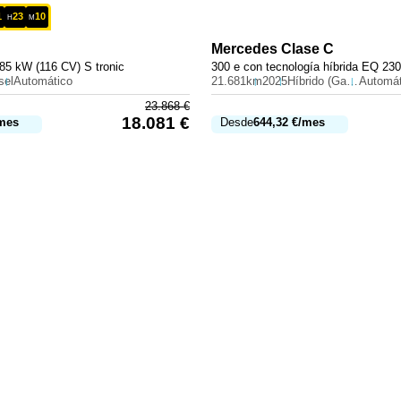
1
23
10
H
M
Mercedes
Clase C
85 kW (116 CV) S tronic
sel
Automático
21.681km
2025
Híbrido (Gasolina)
Automát
23.868
€
18.081
€
mes
Desde
644,32
€
/mes