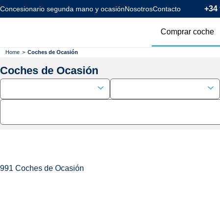
+34 
Concesionario segunda mano y ocasión
Nosotros
Contacto
Comprar coche
Todos los coc
Home
>
Coches de Ocasión
Coches de Ocasión
Coches Km0
Coches Eléctr
Coches Híbrid
Menos de 120
991
Coches de Ocasión