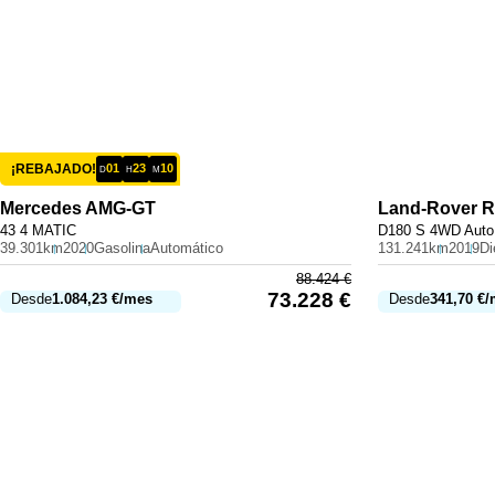
¡REBAJADO!
01
23
10
D
H
M
Mercedes
AMG-GT
Land-Rover
R
43 4 MATIC
D180 S 4WD Auto
39.301km
2020
Gasolina
Automático
131.241km
2019
Di
88.424
€
73.228
€
Desde
1.084,23
€
/mes
Desde
341,70
€
/