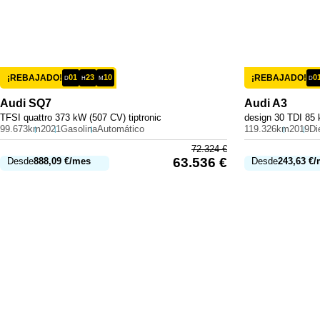
¡REBAJADO!
01
23
10
¡REBAJADO!
0
D
H
M
D
Audi
SQ7
Audi
A3
TFSI quattro 373 kW (507 CV) tiptronic
design 30 TDI 85 
99.673km
2021
Gasolina
Automático
119.326km
2019
Di
72.324
€
63.536
€
Desde
888,09
€
/mes
Desde
243,63
€
/