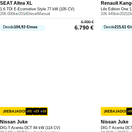
SEAT
Altea XL
Renault
Kang
1.6 TDI E-Ecomotive Style 77 kW (105 CV)
Life Edition One 
206.000km
2014
Diésel
Manual
106.445km
2021
Di
6.990
€
6.790
€
Desde
104,93
€
/mes
Desde
215,61
€
/
¡REBAJADO!
01
23
10
¡REBAJADO!
0
D
H
M
D
Nissan
Juke
Nissan
Juke
DIG-T Acenta DCT 84 kW (114 CV)
DIG-T Acenta DCT