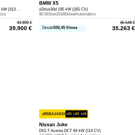
BMW
X5
300 e con tecnología híbrida EQ 230 kW (313 CV)
xDrive30d 195 kW (265 CV)
ico
90.001km
2019
Diésel
Automático
43.890
€
46.548
€
39.900
€
35.263
€
Desde
550,45
€
/mes
¡REBAJADO!
01
23
10
D
H
M
Nissan
Juke
DIG-T Acenta DCT 84 kW (114 CV)