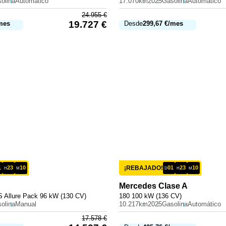
olina
Automático
17.070km
2025
Gasolina
Automático
24.955
€
19.727
€
mes
Desde
299,67
€
/mes
1
23
10
¡REBAJADO!
01
23
10
H
M
D
H
M
Mercedes
Clase A
 Allure Pack 96 kW (130 CV)
180 100 kW (136 CV)
olina
Manual
10.217km
2025
Gasolina
Automático
17.578
€