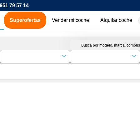
951 79 57 14
Superofertas
Vender mi coche
Alquilar coche
hes de ocasión
icos
os
00€