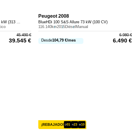
Peugeot
2008
300 e con tecnología híbrida EQ 230 kW (313 CV)
BlueHDi 100 S&S Allure 73 kW (100 CV)
ico
116.140km
2015
Diésel
Manual
45.490
€
6.980
€
39.545
€
6.490
€
Desde
104,79
€
/mes
¡REBAJADO!
01
23
10
D
H
M