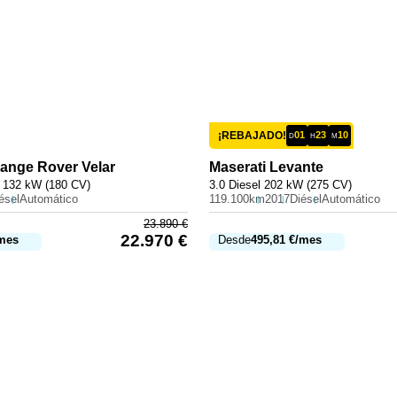
¡REBAJADO!
01
23
10
D
H
M
ange Rover Velar
Maserati
Levante
 132 kW (180 CV)
3.0 Diesel 202 kW (275 CV)
ésel
Automático
119.100km
2017
Diésel
Automático
23.890
€
22.970
€
mes
Desde
495,81
€
/mes