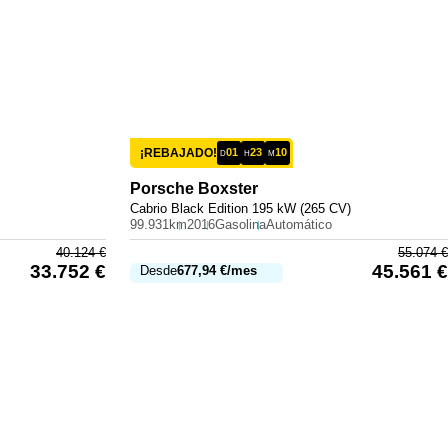
¡REBAJADO!
01
23
10
D
H
M
Porsche
Boxster
Cabrio Black Edition 195 kW (265 CV)
99.931km
2016
Gasolina
Automático
40.124
€
55.074
€
33.752
€
45.561
€
Desde
677,94
€
/mes