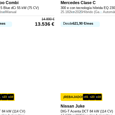
oo Combi
Mercedes
Clase C
1.5 Blue dCi 55 kW (75 CV)
ésel
Manual
25.182km
2025
Híbrido (Gasolina)
Automát
14.890
€
13.536
€
mes
Desde
621,90
€
/mes
1
23
10
¡REBAJADO!
01
23
10
H
M
D
H
M
Nissan
Juke
 84 kW (114 CV)
DIG-T Acenta DCT 84 kW (114 CV)