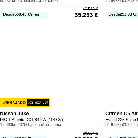
90.001km
2019
Diésel
Automático
28.542km
2025
Gas
46.548
€
35.263
€
Desde
550,45
€
/mes
Desde
293,93
€
/
¡REBAJADO!
02
10
54
D
H
M
Nissan
Juke
Citroën
C5 Ai
DIG-T Acenta DCT 84 kW (114 CV)
Hybrid 225 Shine
17.890km
2025
Gasolina
Automático
84.875km
2023
24.024
€