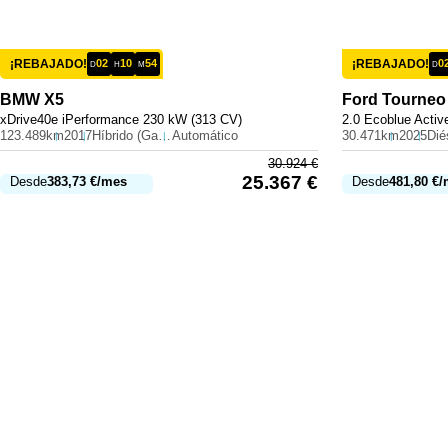
¡REBAJADO!
02
10
54
¡REBAJADO!
0
D
H
M
D
BMW
X5
Ford
Tourneo
xDrive40e iPerformance 230 kW (313 CV)
2.0 Ecoblue Activ
123.489km
2017
Híbrido (Gasolina)
Automático
30.471km
2025
Dié
30.924
€
25.367
€
Desde
383,73
€
/mes
Desde
481,80
€
/