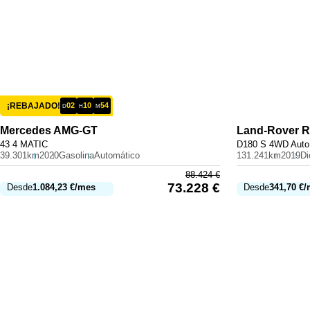
¡REBAJADO!
02
10
54
D
H
M
Mercedes
AMG-GT
Land-Rover
R
43 4 MATIC
D180 S 4WD Auto
39.301km
2020
Gasolina
Automático
131.241km
2019
Di
88.424
€
73.228
€
Desde
1.084,23
€
/mes
Desde
341,70
€
/