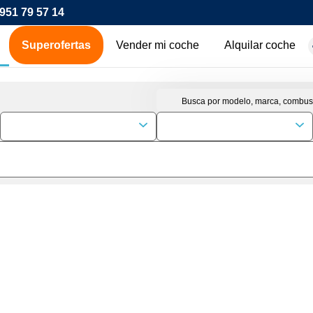
951 79 57 14
Superofertas
Vender mi coche
Alquilar coche
hes de ocasión
icos
os
00€