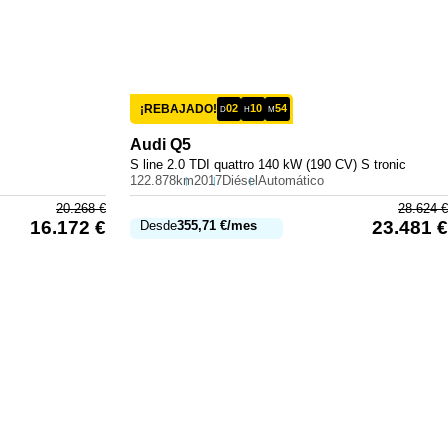
¡REBAJADO!
02
10
54
D
H
M
Audi
Q5
S line 2.0 TDI quattro 140 kW (190 CV) S tronic
122.878km
2017
Diésel
Automático
20.268
€
28.624
€
16.172
€
23.481
€
Desde
355,71
€
/mes