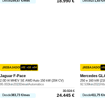
18.990
€
Desde
299,67
€
/mes
Desde
271,65
€
/
¡REBAJADO!
02
10
54
¡REBAJADO!
0
D
H
M
D
Jaguar
F-Pace
Mercedes
GL
2.0D l4 MHEV SE AWD Auto 150 kW (204 CV)
250 e 160 kW (21
95.002km
2023
Diésel
Automático
92.539km
2021
30.924
€
24.445
€
Desde
383,73
€
/mes
Desde
411,75
€
/