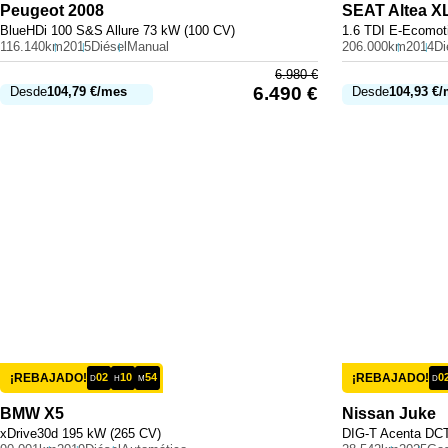
Peugeot
2008
SEAT
Altea X
BlueHDi 100 S&S Allure 73 kW (100 CV)
1.6 TDI E-Ecomot
116.140km
2015
Diésel
Manual
206.000km
2014
Di
6.980
€
6.490
€
Desde
104,79
€
/mes
Desde
104,93
€
/
¡REBAJADO!
02
10
54
¡REBAJADO!
0
D
H
M
D
BMW
X5
Nissan
Juke
xDrive30d 195 kW (265 CV)
DIG-T Acenta DCT