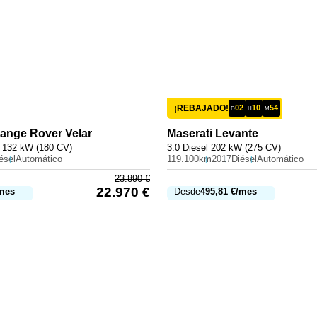
¡REBAJADO!
02
10
54
D
H
M
ange Rover Velar
Maserati
Levante
 132 kW (180 CV)
3.0 Diesel 202 kW (275 CV)
ésel
Automático
119.100km
2017
Diésel
Automático
23.890
€
22.970
€
mes
Desde
495,81
€
/mes