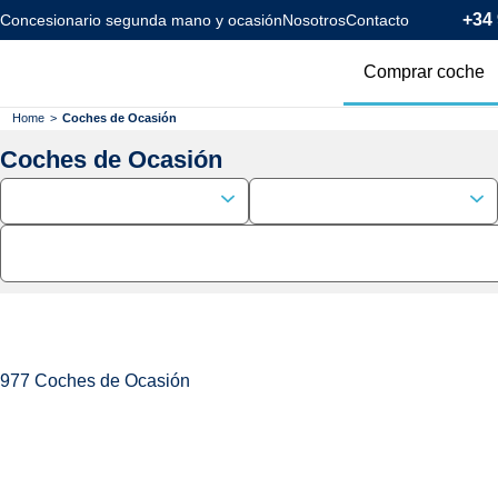
+34 
Concesionario segunda mano y ocasión
Nosotros
Contacto
Comprar coche
Todos los coc
Home
>
Coches de Ocasión
Coches de Ocasión
Coches Km0
Coches Eléctr
Coches Híbrid
Menos de 120
977
Coches de Ocasión