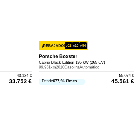
¡REBAJADO!
02
10
54
D
H
M
Porsche
Boxster
Cabrio Black Edition 195 kW (265 CV)
99.931km
2016
Gasolina
Automático
40.124
€
55.074
€
33.752
€
45.561
€
Desde
677,94
€
/mes