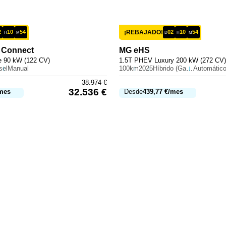
2
10
54
¡REBAJADO!
02
10
54
H
M
D
H
M
 Connect
MG
eHS
e 90 kW (122 CV)
1.5T PHEV Luxury 200 kW (272 CV)
sel
Manual
100km
2025
Híbrido (Gasolina)
Automátic
38.974
€
32.536
€
mes
Desde
439,77
€
/mes