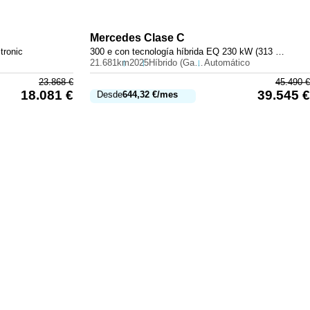
Mercedes
Clase C
tronic
300 e con tecnología híbrida EQ 230 kW (313 CV)
21.681km
2025
Híbrido (Gasolina)
Automático
23.868
€
45.490
€
18.081
€
39.545
€
Desde
644,32
€
/mes