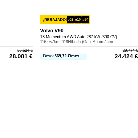
¡REBAJADO!
02
10
54
D
H
M
Volvo
V90
T8 Momentum AWD Auto 287 kW (390 CV)
o
116.057km
2019
Híbrido (Gasolina)
Automático
35.524
€
29.774
€
28.081
€
24.424
€
Desde
369,72
€
/mes