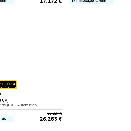
17.172
€
mes
Desde
230,88
€
/mes
2
10
54
H
M
A
8 CV)
Híbrido (Gasolina)
Automático
33.224
€
26.263
€
mes