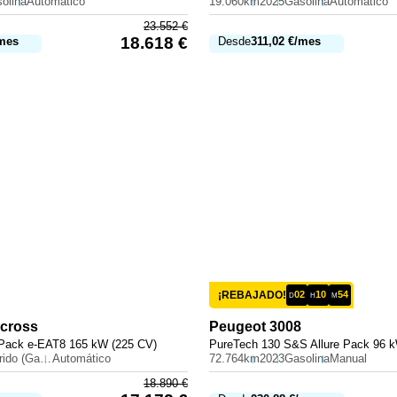
olina
Automático
19.060km
2025
Gasolina
Automático
23.552
€
18.618
€
mes
Desde
311,02
€
/mes
¡REBAJADO!
02
10
54
D
H
M
rcross
Peugeot
3008
 Pack e-EAT8 165 kW (225 CV)
PureTech 130 S&S Allure Pack 96 
Híbrido (Gasolina)
Automático
72.764km
2023
Gasolina
Manual
18.890
€