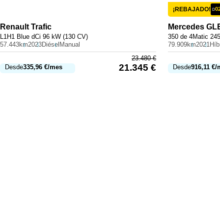
¡REBAJADO!
0
D
Renault
Trafic
Mercedes
GL
L1H1 Blue dCi 96 kW (130 CV)
350 de 4Matic 24
57.443km
2023
Diésel
Manual
79.909km
2021
23.480
€
21.345
€
Desde
335,96
€
/mes
Desde
916,11
€
/