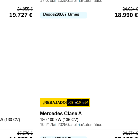
17.070km
2025
Gasolina
Automático
24.955
€
24.024
€
19.727
€
18.990
€
Desde
299,67
€
/mes
¡REBAJADO!
02
10
54
D
H
M
Mercedes
Clase A
kW (130 CV)
180 100 kW (136 CV)
10.217km
2025
Gasolina
Automático
17.578
€
34.374
€