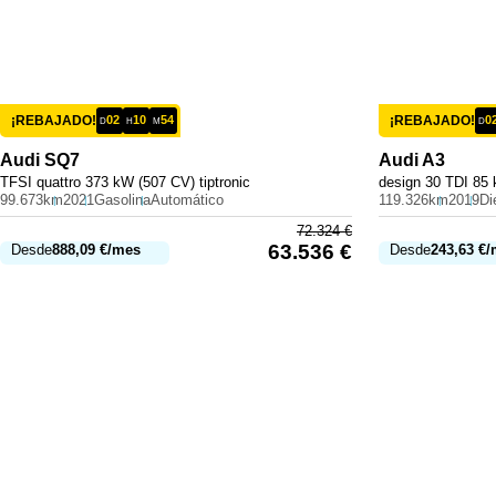
¡REBAJADO!
02
10
54
¡REBAJADO!
0
D
H
M
D
Audi
SQ7
Audi
A3
TFSI quattro 373 kW (507 CV) tiptronic
design 30 TDI 85 
99.673km
2021
Gasolina
Automático
119.326km
2019
Di
72.324
€
63.536
€
Desde
888,09
€
/mes
Desde
243,63
€
/