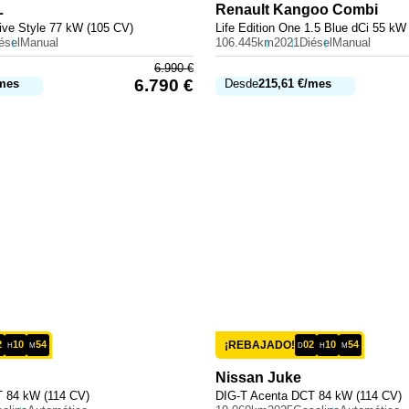
L
Renault
Kangoo Combi
ive Style 77 kW (105 CV)
Life Edition One 1.5 Blue dCi 55 kW
ésel
Manual
106.445km
2021
Diésel
Manual
6.990
€
6.790
€
mes
Desde
215,61
€
/mes
2
10
54
¡REBAJADO!
02
10
54
H
M
D
H
M
Nissan
Juke
 84 kW (114 CV)
DIG-T Acenta DCT 84 kW (114 CV)