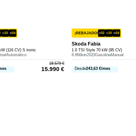
2
10
54
¡REBAJADO!
02
10
54
H
M
D
H
M
Skoda
Fabia
kW (116 CV) S tronic
1.0 TSI Style 70 kW (95 CV)
ésel
Automático
8.866km
2023
Gasolina
Manual
18.579
€
15.990
€
mes
Desde
243,63
€
/mes