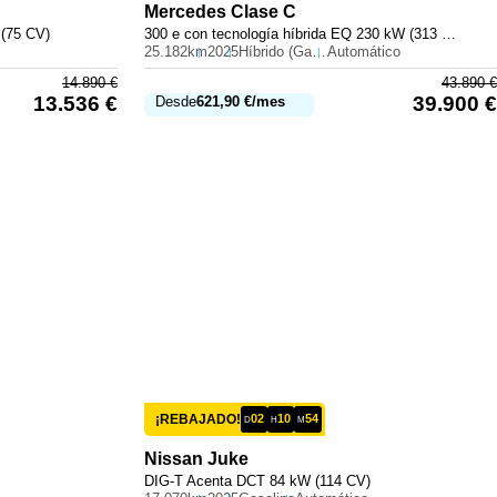
Mercedes
Clase C
 (75 CV)
300 e con tecnología híbrida EQ 230 kW (313 CV)
25.182km
2025
Híbrido (Gasolina)
Automático
14.890
€
43.890
€
13.536
€
39.900
€
Desde
621,90
€
/mes
¡REBAJADO!
02
10
54
D
H
M
Nissan
Juke
DIG-T Acenta DCT 84 kW (114 CV)