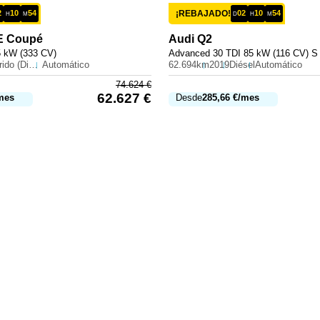
2
10
54
¡REBAJADO!
02
10
54
H
M
D
H
M
E Coupé
Audi
Q2
5 kW (333 CV)
Advanced 30 TDI 85 kW (116 CV) S 
Híbrido (Diesel)
Automático
62.694km
2019
Diésel
Automático
74.624
€
62.627
€
mes
Desde
285,66
€
/mes