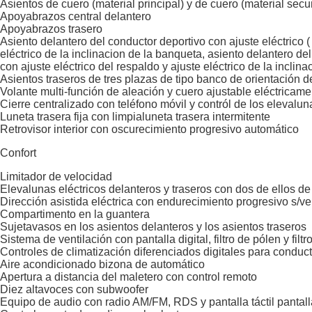
Asientos de cuero (material principal) y de cuero (material secu
Apoyabrazos central delantero
Apoyabrazos trasero
Asiento delantero del conductor deportivo con ajuste eléctrico (
eléctrico de la inclinacion de la banqueta, asiento delantero del
con ajuste eléctrico del respaldo y ajuste eléctrico de la inclin
Asientos traseros de tres plazas de tipo banco de orientación d
Volante multi-función de aleación y cuero ajustable eléctricame
Cierre centralizado con teléfono móvil y contról de los elevalun
Luneta trasera fija con limpialuneta trasera intermitente
Retrovisor interior con oscurecimiento progresivo automático
Confort
Limitador de velocidad
Elevalunas eléctricos delanteros y traseros con dos de ellos de
Dirección asistida eléctrica con endurecimiento progresivo s/v
Compartimento en la guantera
Sujetavasos en los asientos delanteros y los asientos traseros
Sistema de ventilación con pantalla digital, filtro de pólen y fil
Controles de climatización diferenciados digitales para conduc
Aire acondicionado bizona de automático
Apertura a distancia del maletero con control remoto
Diez altavoces con subwoofer
Equipo de audio con radio AM/FM, RDS y pantalla táctil pantall