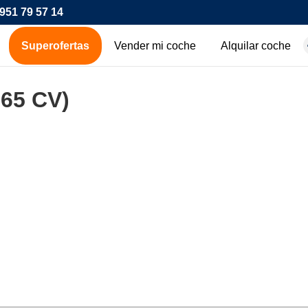
951 79 57 14
Superofertas
Vender mi coche
Alquilar coche
hes de ocasión
265 CV)
icos
os
00€