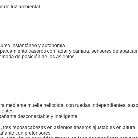
or de luz ambiental
sumo instantáneo y autonomía
parcamiento traseros con radar y cámara, sensores de aparcami
memoria de posición de los asientos
ra mediante muelle helicoidal con ruedas independientes, suspen
ientes
mpañante desconectable y inteligente
 tres reposacabezas en asientos traseros ajustables en altura
añante con pretensores