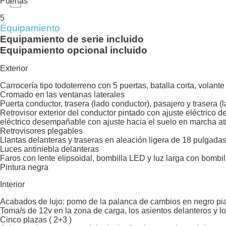
Puertas
5
Equipamiento
Equipamiento de serie incluido
Equipamiento opcional incluido
Exterior
Carrocería tipo todoterreno con 5 puertas, batalla corta, volant
Cromado en las ventanas laterales
Puerta conductor, trasera (lado conductor), pasajero y trasera 
Retrovisor exterior del conductor pintado con ajuste eléctrico
eléctrico desempañable con ajuste hacia el suelo en marcha atr
Retrovisores plegables
Llantas delanteras y traseras en aleación ligera de 18 pulgada
Luces antiniebla delanteras
Faros con lente elipsoidal, bombilla LED y luz larga con bombi
Pintura negra
Interior
Acabados de lujo: pomo de la palanca de cambios en negro piano
Toma/s de 12v en la zona de carga, los asientos delanteros y lo
Cinco plazas ( 2+3 )