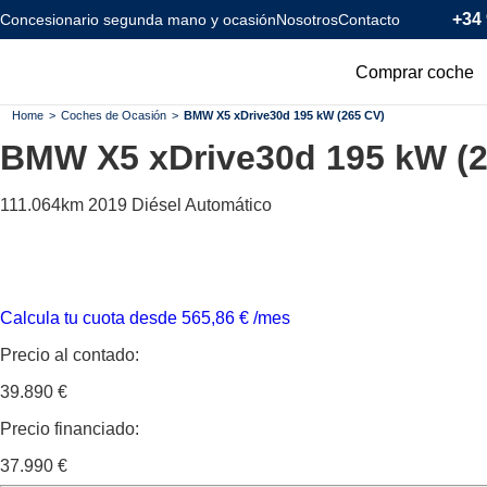
+34 
Concesionario segunda mano y ocasión
Nosotros
Contacto
Comprar coche
Todos los coc
Home
>
Coches de Ocasión
>
BMW X5 xDrive30d 195 kW (265 CV)
BMW X5
xDrive30d 195 kW (
Coches Km0
Coches Eléctr
111.064km
2019
Diésel
Automático
Coches Híbrid
Menos de 120
Calcula tu cuota desde
565,86
€
/mes
Precio al contado:
39.890 €
Precio financiado:
37.990 €