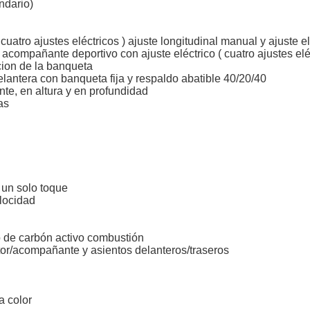
ndario)
 cuatro ajustes eléctricos ) ajuste longitudinal manual y ajuste 
 acompañante deportivo con ajuste eléctrico ( cuatro ajustes eléc
acion de la banqueta
elantera con banqueta fija y respaldo abatible 40/20/40
nte, en altura y en profundidad
as
 un solo toque
elocidad
tro de carbón activo combustión
tor/acompañante y asientos delanteros/traseros
a color