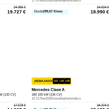
17.070km
2025
Gasolina
Automático
24.955
€
24.024
€
19.727
€
18.990
€
Desde
299,67
€
/mes
¡REBAJADO!
02
18
45
D
H
M
Mercedes
Clase A
kW (130 CV)
180 100 kW (136 CV)
10.217km
2025
Gasolina
Automático
17.578
€
34.374
€