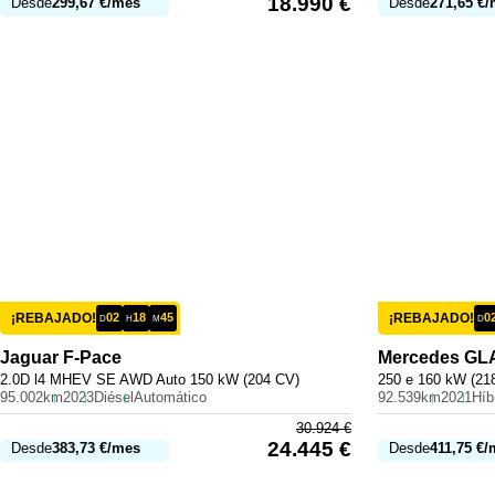
18.990
€
Desde
299,67
€
/mes
Desde
271,65
€
/
¡REBAJADO!
02
18
45
¡REBAJADO!
0
D
H
M
D
Jaguar
F-Pace
Mercedes
GL
2.0D l4 MHEV SE AWD Auto 150 kW (204 CV)
250 e 160 kW (21
95.002km
2023
Diésel
Automático
92.539km
2021
30.924
€
24.445
€
Desde
383,73
€
/mes
Desde
411,75
€
/