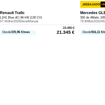
¡REBAJADO!
0
D
Renault
Trafic
Mercedes
GL
L1H1 Blue dCi 96 kW (130 CV)
350 de 4Matic 24
57.443km
2023
Diésel
Manual
79.909km
2021
23.480
€
21.345
€
Desde
335,96
€
/mes
Desde
916,11
€
/