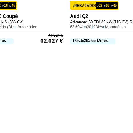
2
18
45
¡REBAJADO!
02
18
45
H
M
D
H
M
E Coupé
Audi
Q2
5 kW (333 CV)
Advanced 30 TDI 85 kW (116 CV) S 
Híbrido (Diesel)
Automático
62.694km
2019
Diésel
Automático
74.624
€
62.627
€
mes
Desde
285,66
€
/mes