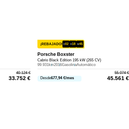
¡REBAJADO!
02
18
45
D
H
M
Porsche
Boxster
Cabrio Black Edition 195 kW (265 CV)
99.931km
2016
Gasolina
Automático
40.124
€
55.074
€
33.752
€
45.561
€
Desde
677,94
€
/mes