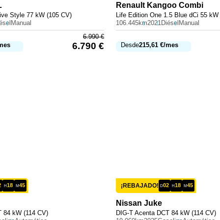
L
Renault
Kangoo Combi
ive Style 77 kW (105 CV)
Life Edition One 1.5 Blue dCi 55 kW
ésel
Manual
106.445km
2021
Diésel
Manual
6.990
€
6.790
€
mes
Desde
215,61
€
/mes
2
18
45
¡REBAJADO!
02
18
45
H
M
D
H
M
Nissan
Juke
 84 kW (114 CV)
DIG-T Acenta DCT 84 kW (114 CV)