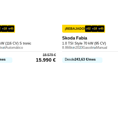
2
18
45
¡REBAJADO!
02
18
45
H
M
D
H
M
Skoda
Fabia
kW (116 CV) S tronic
1.0 TSI Style 70 kW (95 CV)
ésel
Automático
8.866km
2023
Gasolina
Manual
18.579
€
15.990
€
mes
Desde
243,63
€
/mes