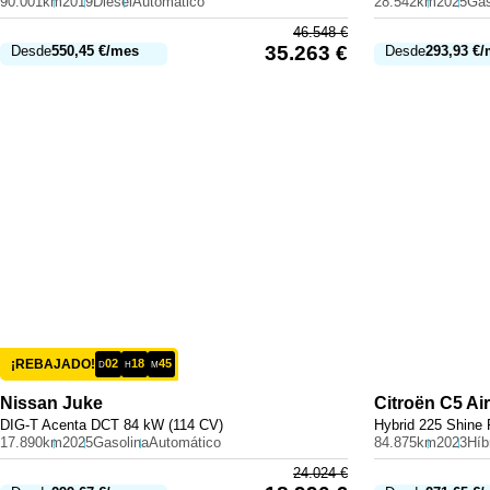
90.001km
2019
Diésel
Automático
28.542km
2025
Gas
46.548
€
35.263
€
Desde
550,45
€
/mes
Desde
293,93
€
/
¡REBAJADO!
02
18
45
D
H
M
Nissan
Juke
Citroën
C5 Ai
DIG-T Acenta DCT 84 kW (114 CV)
Hybrid 225 Shine
17.890km
2025
Gasolina
Automático
84.875km
2023
24.024
€