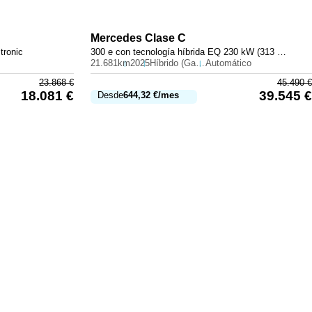
Mercedes
Clase C
tronic
300 e con tecnología híbrida EQ 230 kW (313 CV)
21.681km
2025
Híbrido (Gasolina)
Automático
23.868
€
45.490
€
18.081
€
39.545
€
Desde
644,32
€
/mes