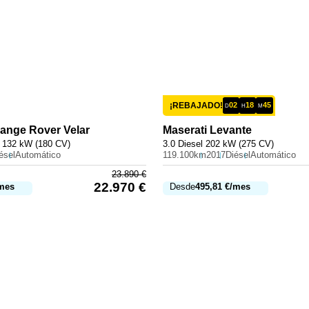
¡REBAJADO!
02
18
45
D
H
M
ange Rover Velar
Maserati
Levante
 132 kW (180 CV)
3.0 Diesel 202 kW (275 CV)
ésel
Automático
119.100km
2017
Diésel
Automático
23.890
€
22.970
€
mes
Desde
495,81
€
/mes