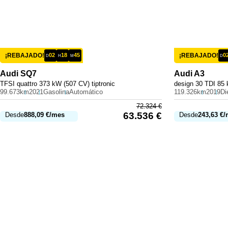
¡REBAJADO!
02
18
45
¡REBAJADO!
0
D
H
M
D
Audi
SQ7
Audi
A3
TFSI quattro 373 kW (507 CV) tiptronic
design 30 TDI 85 
99.673km
2021
Gasolina
Automático
119.326km
2019
Di
72.324
€
63.536
€
Desde
888,09
€
/mes
Desde
243,63
€
/