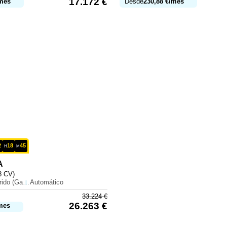
17.172
€
mes
Desde
230,88
€
/mes
2
18
45
H
M
A
8 CV)
Híbrido (Gasolina)
Automático
33.224
€
26.263
€
mes