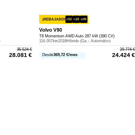
¡REBAJADO!
02
18
45
D
H
M
Volvo
V90
T8 Momentum AWD Auto 287 kW (390 CV)
o
116.057km
2019
Híbrido (Gasolina)
Automático
35.524
€
29.774
€
28.081
€
24.424
€
Desde
369,72
€
/mes