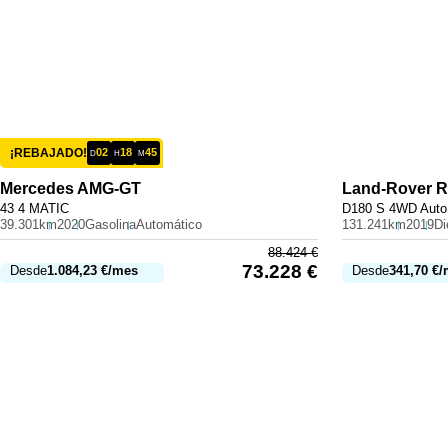
¡REBAJADO!
02
18
45
D
H
M
Mercedes
AMG-GT
Land-Rover
R
43 4 MATIC
D180 S 4WD Auto
39.301km
2020
Gasolina
Automático
131.241km
2019
Di
88.424
€
73.228
€
Desde
1.084,23
€
/mes
Desde
341,70
€
/