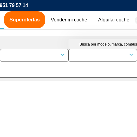
951 79 57 14
Superofertas
Vender mi coche
Alquilar coche
hes de ocasión
icos
os
00€