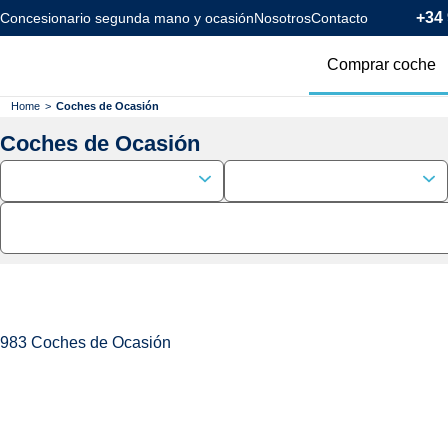
+34 
Concesionario segunda mano y ocasión
Nosotros
Contacto
Comprar coche
Todos los coc
Home
>
Coches de Ocasión
Coches de Ocasión
Coches Km0
Coches Eléctr
Coches Híbrid
Menos de 120
983
Coches de Ocasión