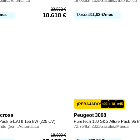
olina
Automático
19.060km
2025
Gasolina
Automático
23.552
€
18.618
€
mes
Desde
311,02
€
/mes
¡REBAJADO!
02
18
45
D
H
M
rcross
Peugeot
3008
 Pack e-EAT8 165 kW (225 CV)
PureTech 130 S&S Allure Pack 96 
Híbrido (Gasolina)
Automático
72.764km
2023
Gasolina
Manual
18.890
€