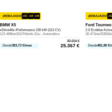
¡REBAJADO!
02
18
45
¡REBAJADO!
0
D
H
M
D
BMW
X5
Ford
Tourneo
xDrive40e iPerformance 230 kW (313 CV)
2.0 Ecoblue Activ
123.489km
2017
Híbrido (Gasolina)
Automático
30.471km
2025
Dié
30.924
€
25.367
€
Desde
383,73
€
/mes
Desde
481,80
€
/