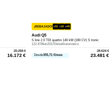
¡REBAJADO!
02
18
45
D
H
M
Audi
Q5
S line 2.0 TDI quattro 140 kW (190 CV) S tronic
122.878km
2017
Diésel
Automático
20.268
€
28.624
€
16.172
€
23.481
€
Desde
355,71
€
/mes