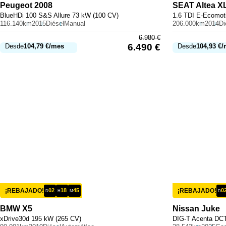
Peugeot
2008
SEAT
Altea X
BlueHDi 100 S&S Allure 73 kW (100 CV)
1.6 TDI E-Ecomot
116.140km
2015
Diésel
Manual
206.000km
2014
Di
6.980
€
6.490
€
Desde
104,79
€
/mes
Desde
104,93
€
/
¡REBAJADO!
02
18
45
¡REBAJADO!
0
D
H
M
D
BMW
X5
Nissan
Juke
xDrive30d 195 kW (265 CV)
DIG-T Acenta DCT