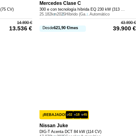
Mercedes
Clase C
 (75 CV)
300 e con tecnología híbrida EQ 230 kW (313 CV)
25.182km
2025
Híbrido (Gasolina)
Automático
14.890
€
43.890
€
13.536
€
39.900
€
Desde
621,90
€
/mes
¡REBAJADO!
02
18
45
D
H
M
Nissan
Juke
DIG-T Acenta DCT 84 kW (114 CV)