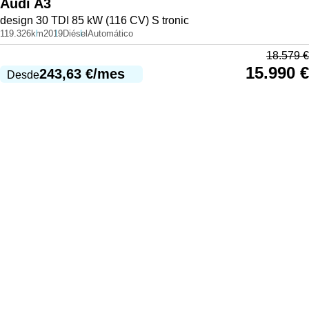
Audi
A3
design 30 TDI 85 kW (116 CV) S tronic
119.326km
2019
Diésel
Automático
18.579
€
15.990
€
243,63
€
/mes
Desde