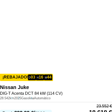
03
16
44
¡REBAJADO!
D
H
M
Nissan
Juke
DIG-T Acenta DCT 84 kW (114 CV)
28.542km
2025
Gasolina
Automático
23.552
€