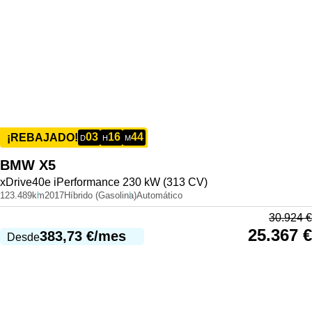
03
16
44
¡REBAJADO!
D
H
M
BMW
X5
xDrive40e iPerformance 230 kW (313 CV)
123.489km
2017
Híbrido (Gasolina)
Automático
30.924
€
25.367
€
383,73
€
/mes
Desde