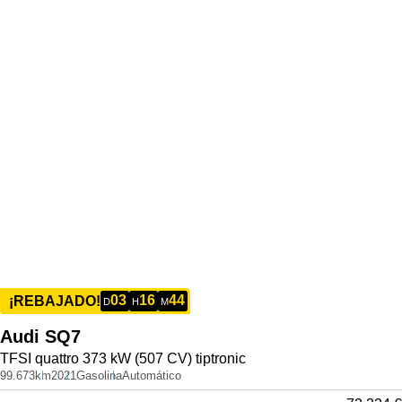
03
16
44
¡REBAJADO!
D
H
M
Audi
SQ7
TFSI quattro 373 kW (507 CV) tiptronic
99.673km
2021
Gasolina
Automático