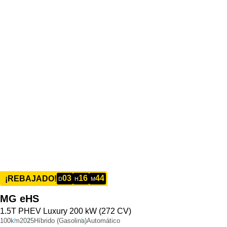
03
16
44
¡REBAJADO!
D
H
M
MG
eHS
1.5T PHEV Luxury 200 kW (272 CV)
100km
2025
Híbrido (Gasolina)
Automático