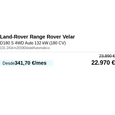
Land-Rover
Range Rover Velar
D180 S 4WD Auto 132 kW (180 CV)
131.241km
2019
Diésel
Automático
23.890
€
22.970
€
341,70
€
/mes
Desde