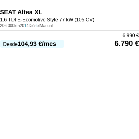
SEAT
Altea XL
1.6 TDI E-Ecomotive Style 77 kW (105 CV)
206.000km
2014
Diésel
Manual
6.990
€
6.790
€
104,93
€
/mes
Desde