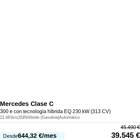
Mercedes
Clase C
300 e con tecnología híbrida EQ 230 kW (313 CV)
21.681km
2025
Híbrido (Gasolina)
Automático
45.490
€
39.545
€
644,32
€
/mes
Desde