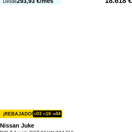
18.618
€
293,93
€
/mes
Desde
03
16
44
¡REBAJADO!
D
H
M
Nissan
Juke