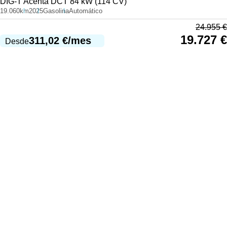
DIG-T Acenta DCT 84 kW (114 CV)
19.060km
2025
Gasolina
Automático
24.955
€
19.727
€
311,02
€
/mes
Desde