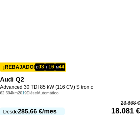
03
16
44
¡REBAJADO!
D
H
M
Audi
Q2
Advanced 30 TDI 85 kW (116 CV) S tronic
62.694km
2019
Diésel
Automático
23.868
€
18.081
€
285,66
€
/mes
Desde