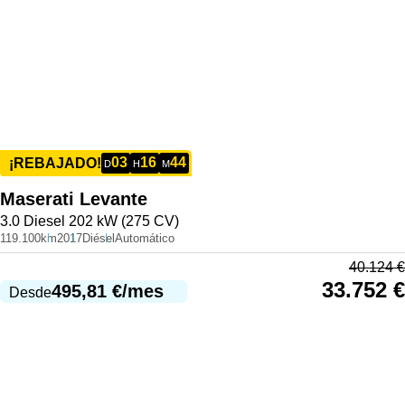
03
16
44
¡REBAJADO!
D
H
M
Maserati
Levante
3.0 Diesel 202 kW (275 CV)
119.100km
2017
Diésel
Automático
40.124
€
33.752
€
495,81
€
/mes
Desde