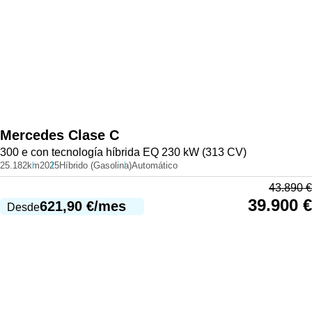
Mercedes
Clase C
300 e con tecnología híbrida EQ 230 kW (313 CV)
25.182km
2025
Híbrido (Gasolina)
Automático
43.890
€
39.900
€
621,90
€
/mes
Desde