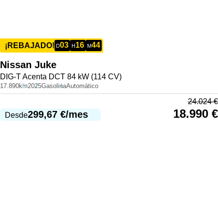
03
16
44
¡REBAJADO!
D
H
M
Nissan
Juke
DIG-T Acenta DCT 84 kW (114 CV)
17.890km
2025
Gasolina
Automático
24.024
€
18.990
€
299,67
€
/mes
Desde