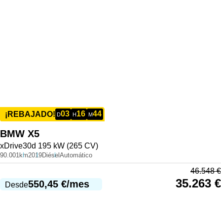
03
16
44
¡REBAJADO!
D
H
M
BMW
X5
xDrive30d 195 kW (265 CV)
90.001km
2019
Diésel
Automático
46.548
€
35.263
€
550,45
€
/mes
Desde