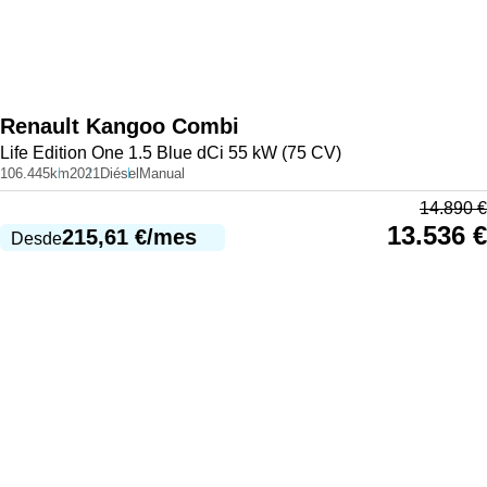
Renault
Kangoo Combi
Life Edition One 1.5 Blue dCi 55 kW (75 CV)
106.445km
2021
Diésel
Manual
14.890
€
13.536
€
215,61
€
/mes
Desde