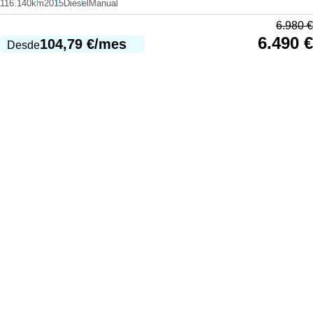
116.140km
2015
Diésel
Manual
6.980
€
6.490
€
104,79
€
/mes
Desde