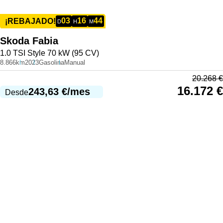
03
16
44
¡REBAJADO!
D
H
M
Skoda
Fabia
1.0 TSI Style 70 kW (95 CV)
8.866km
2023
Gasolina
Manual
20.268
€
16.172
€
243,63
€
/mes
Desde