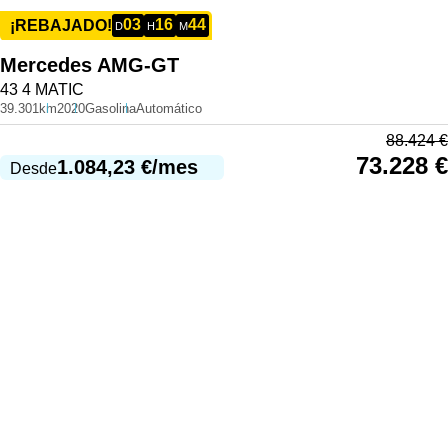
03
16
44
¡REBAJADO!
D
H
M
Mercedes
AMG-GT
43 4 MATIC
39.301km
2020
Gasolina
Automático
88.424
€
73.228
€
1.084,23
€
/mes
Desde