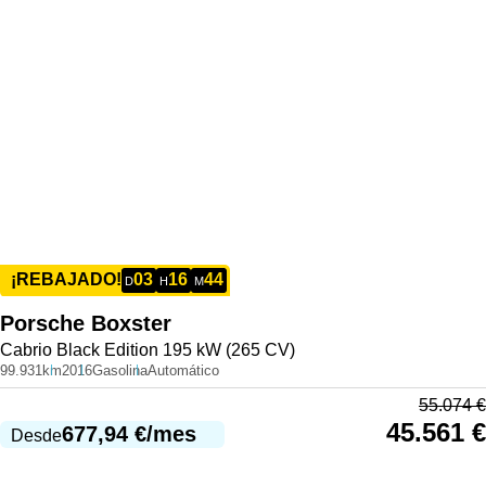
03
16
44
¡REBAJADO!
D
H
M
Porsche
Boxster
Cabrio Black Edition 195 kW (265 CV)
99.931km
2016
Gasolina
Automático
55.074
€
45.561
€
677,94
€
/mes
Desde