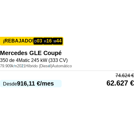
03
16
44
¡REBAJADO!
D
H
M
Mercedes
GLE Coupé
350 de 4Matic 245 kW (333 CV)
79.909km
2021
Híbrido (Diesel)
Automático
74.624
€
62.627
€
916,11
€
/mes
Desde