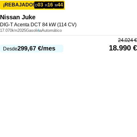
03
16
44
¡REBAJADO!
D
H
M
Nissan
Juke
DIG-T Acenta DCT 84 kW (114 CV)
17.070km
2025
Gasolina
Automático
24.024
€
18.990
€
299,67
€
/mes
Desde