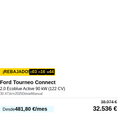
03
16
44
¡REBAJADO!
D
H
M
Ford
Tourneo Connect
2.0 Ecoblue Active 90 kW (122 CV)
30.471km
2025
Diésel
Manual
38.974
€
32.536
€
481,80
€
/mes
Desde