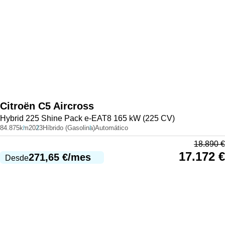
Citroën
C5 Aircross
Hybrid 225 Shine Pack e-EAT8 165 kW (225 CV)
84.875km
2023
Híbrido (Gasolina)
Automático
18.890
€
17.172
€
271,65
€
/mes
Desde
987