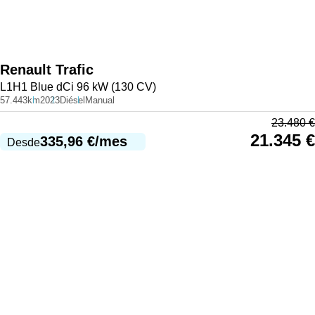
Renault
Trafic
L1H1 Blue dCi 96 kW (130 CV)
57.443km
2023
Diésel
Manual
23.480
€
21.345
€
335,96
€
/mes
Desde