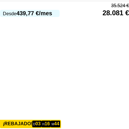
35.524
€
28.081
€
439,77
€
/mes
Desde
03
16
44
¡REBAJADO!
D
H
M