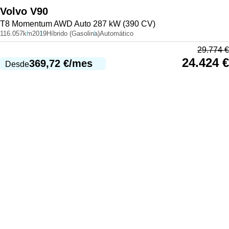
Volvo
V90
T8 Momentum AWD Auto 287 kW (390 CV)
116.057km
2019
Híbrido (Gasolina)
Automático
29.774
€
24.424
€
369,72
€
/mes
Desde