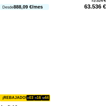
72.324
€
63.536
€
888,09
€
/mes
Desde
03
16
44
¡REBAJADO!
D
H
M