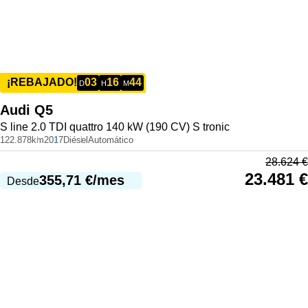
03
16
44
¡REBAJADO!
D
H
M
Audi
Q5
S line 2.0 TDI quattro 140 kW (190 CV) S tronic
122.878km
2017
Diésel
Automático
28.624
€
23.481
€
355,71
€
/mes
Desde