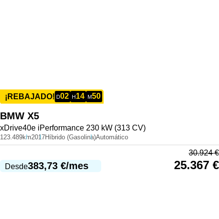
02
14
50
¡REBAJADO!
D
H
M
BMW
X5
xDrive40e iPerformance 230 kW (313 CV)
123.489km
2017
Híbrido (Gasolina)
Automático
30.924
€
25.367
€
383,73
€
/mes
Desde