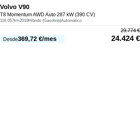
Volvo
V90
T8 Momentum AWD Auto 287 kW (390 CV)
116.057km
2019
Híbrido (Gasolina)
Automático
29.774
€
24.424
€
369,72
€
/mes
Desde