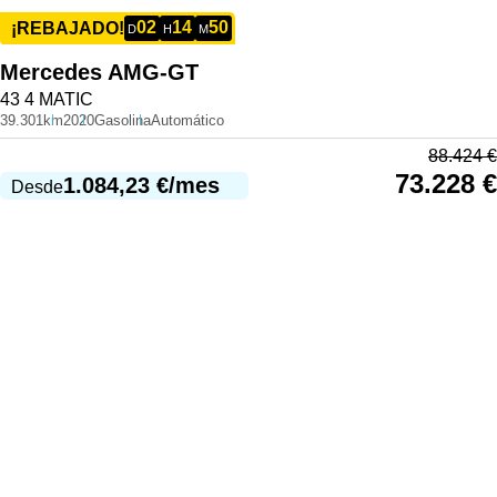
02
14
50
¡REBAJADO!
D
H
M
Mercedes
AMG-GT
43 4 MATIC
39.301km
2020
Gasolina
Automático
88.424
€
73.228
€
1.084,23
€
/mes
Desde