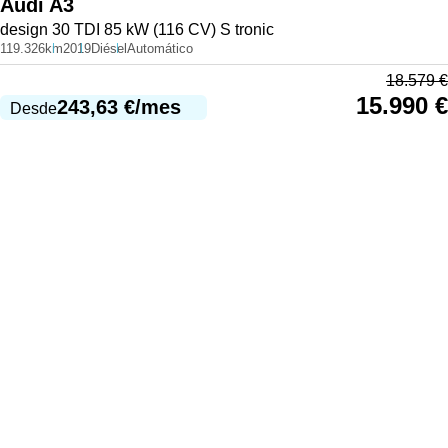
Audi
A3
design 30 TDI 85 kW (116 CV) S tronic
119.326km
2019
Diésel
Automático
18.579
€
15.990
€
243,63
€
/mes
Desde