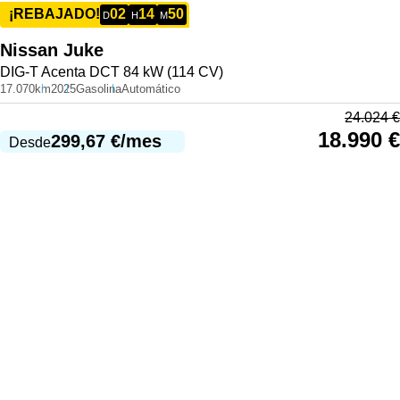
02
14
50
¡REBAJADO!
D
H
M
Nissan
Juke
DIG-T Acenta DCT 84 kW (114 CV)
17.070km
2025
Gasolina
Automático
24.024
€
18.990
€
299,67
€
/mes
Desde