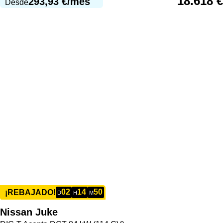
18.618
€
293,93
€
/mes
Desde
02
14
50
¡REBAJADO!
D
H
M
Nissan
Juke