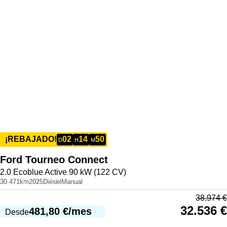
02
14
50
¡REBAJADO!
D
H
M
Ford
Tourneo Connect
2.0 Ecoblue Active 90 kW (122 CV)
30.471km
2025
Diésel
Manual
38.974
€
32.536
€
481,80
€
/mes
Desde