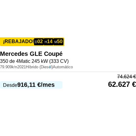
02
14
50
¡REBAJADO!
D
H
M
Mercedes
GLE Coupé
350 de 4Matic 245 kW (333 CV)
79.909km
2021
Híbrido (Diesel)
Automático
74.624
€
62.627
€
916,11
€
/mes
Desde