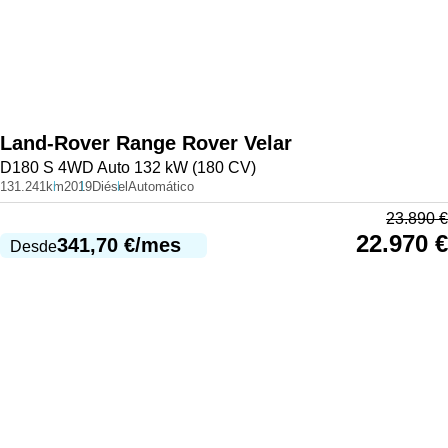
Land-Rover
Range Rover Velar
D180 S 4WD Auto 132 kW (180 CV)
131.241km
2019
Diésel
Automático
23.890
€
22.970
€
341,70
€
/mes
Desde