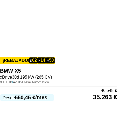
02
14
50
¡REBAJADO!
D
H
M
BMW
X5
xDrive30d 195 kW (265 CV)
90.001km
2019
Diésel
Automático
46.548
€
35.263
€
550,45
€
/mes
Desde