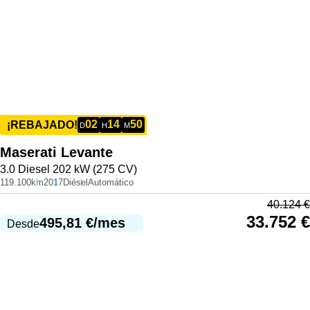
02
14
50
¡REBAJADO!
D
H
M
Maserati
Levante
3.0 Diesel 202 kW (275 CV)
119.100km
2017
Diésel
Automático
40.124
€
33.752
€
495,81
€
/mes
Desde