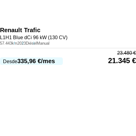
Renault
Trafic
L1H1 Blue dCi 96 kW (130 CV)
57.443km
2023
Diésel
Manual
23.480
€
21.345
€
335,96
€
/mes
Desde