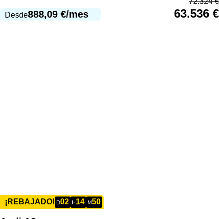
72.324
€
63.536
€
888,09
€
/mes
Desde
02
14
50
¡REBAJADO!
D
H
M