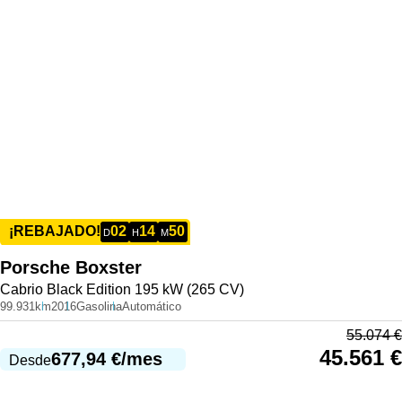
02
14
50
¡REBAJADO!
D
H
M
Porsche
Boxster
Cabrio Black Edition 195 kW (265 CV)
99.931km
2016
Gasolina
Automático
55.074
€
45.561
€
677,94
€
/mes
Desde