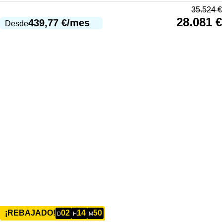
35.524
€
28.081
€
439,77
€
/mes
Desde
02
14
50
¡REBAJADO!
D
H
M