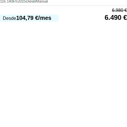
116.140km
2015
Diésel
Manual
6.980
€
6.490
€
104,79
€
/mes
Desde