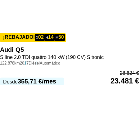
02
14
50
¡REBAJADO!
D
H
M
Audi
Q5
S line 2.0 TDI quattro 140 kW (190 CV) S tronic
122.878km
2017
Diésel
Automático
28.624
€
23.481
€
355,71
€
/mes
Desde