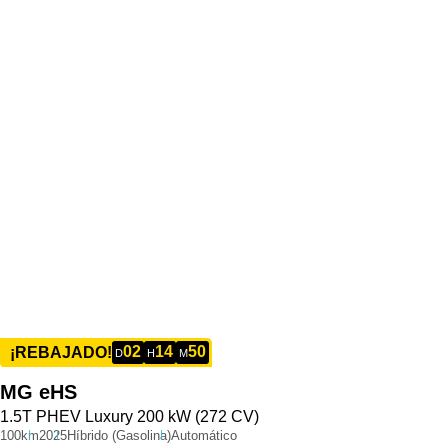
02
14
50
¡REBAJADO!
D
H
M
MG
eHS
1.5T PHEV Luxury 200 kW (272 CV)
100km
2025
Híbrido (Gasolina)
Automático