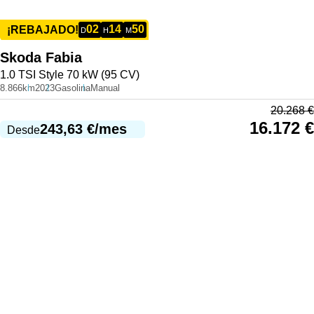
02
14
50
¡REBAJADO!
D
H
M
Skoda
Fabia
1.0 TSI Style 70 kW (95 CV)
8.866km
2023
Gasolina
Manual
20.268
€
16.172
€
243,63
€
/mes
Desde