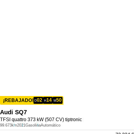
02
14
50
¡REBAJADO!
D
H
M
Audi
SQ7
TFSI quattro 373 kW (507 CV) tiptronic
99.673km
2021
Gasolina
Automático