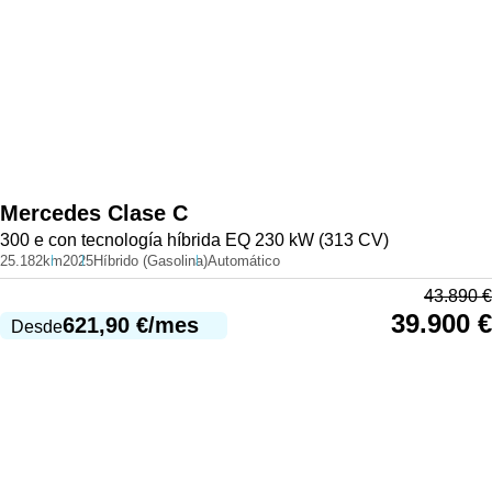
Mercedes
Clase C
300 e con tecnología híbrida EQ 230 kW (313 CV)
25.182km
2025
Híbrido (Gasolina)
Automático
43.890
€
39.900
€
621,90
€
/mes
Desde