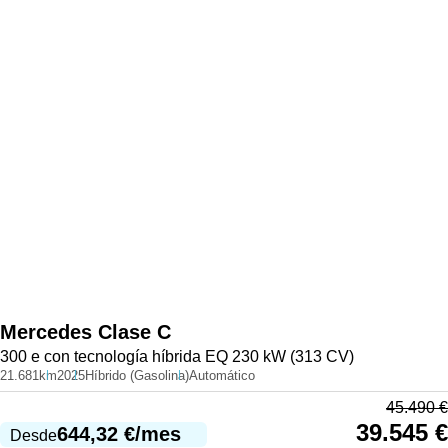
Mercedes
Clase C
300 e con tecnología híbrida EQ 230 kW (313 CV)
21.681km
2025
Híbrido (Gasolina)
Automático
45.490
€
39.545
€
644,32
€
/mes
Desde