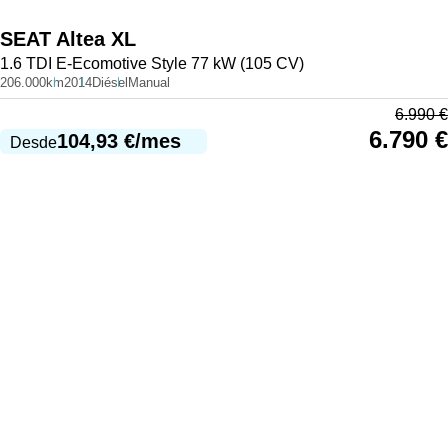
SEAT
Altea XL
1.6 TDI E-Ecomotive Style 77 kW (105 CV)
206.000km
2014
Diésel
Manual
6.990
€
6.790
€
104,93
€
/mes
Desde