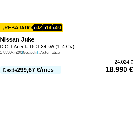
02
14
50
¡REBAJADO!
D
H
M
Nissan
Juke
DIG-T Acenta DCT 84 kW (114 CV)
17.890km
2025
Gasolina
Automático
24.024
€
18.990
€
299,67
€
/mes
Desde