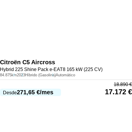
Citroën
C5 Aircross
Hybrid 225 Shine Pack e-EAT8 165 kW (225 CV)
84.875km
2023
Híbrido (Gasolina)
Automático
18.890
€
17.172
€
271,65
€
/mes
Desde
977