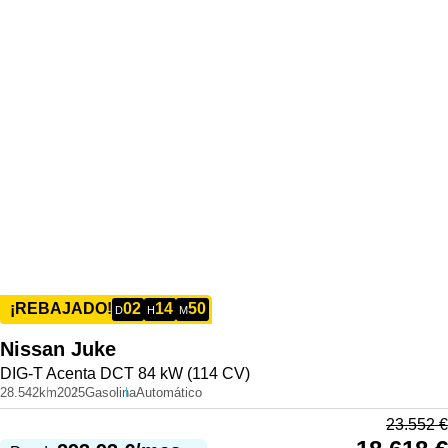
02
14
50
¡REBAJADO!
D
H
M
Nissan
Juke
DIG-T Acenta DCT 84 kW (114 CV)
28.542km
2025
Gasolina
Automático
23.552
€