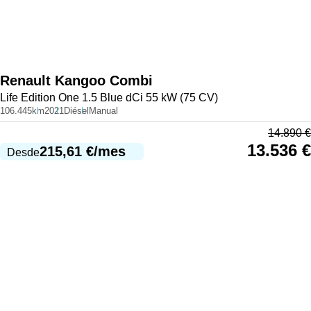
Renault
Kangoo Combi
Life Edition One 1.5 Blue dCi 55 kW (75 CV)
106.445km
2021
Diésel
Manual
14.890
€
13.536
€
215,61
€
/mes
Desde