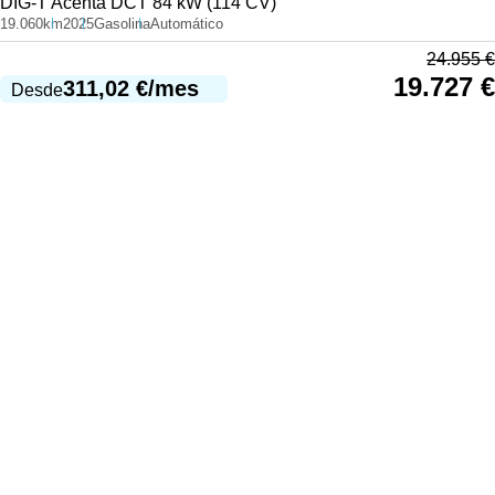
DIG-T Acenta DCT 84 kW (114 CV)
19.060km
2025
Gasolina
Automático
24.955
€
19.727
€
311,02
€
/mes
Desde