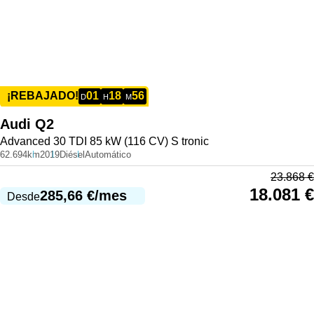
01
18
56
¡REBAJADO!
D
H
M
Audi
Q2
Advanced 30 TDI 85 kW (116 CV) S tronic
62.694km
2019
Diésel
Automático
23.868
€
18.081
€
285,66
€
/mes
Desde