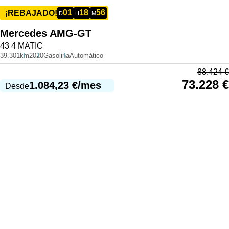
01
18
56
¡REBAJADO!
D
H
M
Mercedes
AMG-GT
43 4 MATIC
39.301km
2020
Gasolina
Automático
88.424
€
73.228
€
1.084,23
€
/mes
Desde