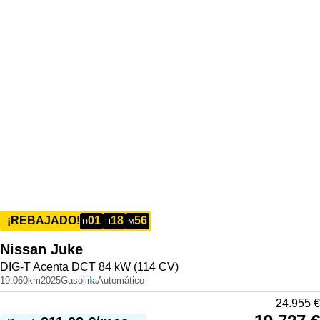
01
18
56
¡REBAJADO!
D
H
M
Nissan
Juke
DIG-T Acenta DCT 84 kW (114 CV)
19.060km
2025
Gasolina
Automático
24.955
€