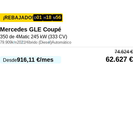
01
18
56
¡REBAJADO!
D
H
M
Mercedes
GLE Coupé
350 de 4Matic 245 kW (333 CV)
79.909km
2021
Híbrido (Diesel)
Automático
74.624
€
62.627
€
916,11
€
/mes
Desde