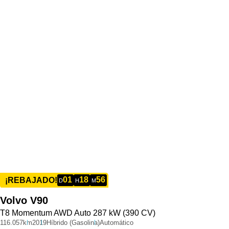
01
18
56
¡REBAJADO!
D
H
M
Volvo
V90
T8 Momentum AWD Auto 287 kW (390 CV)
116.057km
2019
Híbrido (Gasolina)
Automático