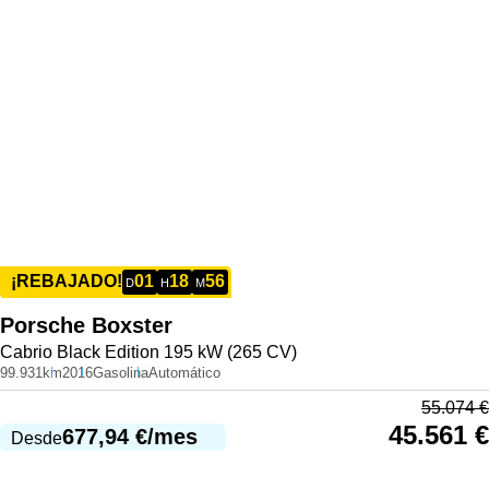
01
18
56
¡REBAJADO!
D
H
M
Porsche
Boxster
Cabrio Black Edition 195 kW (265 CV)
99.931km
2016
Gasolina
Automático
55.074
€
45.561
€
677,94
€
/mes
Desde