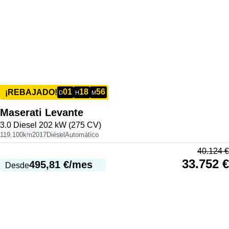
01
18
56
¡REBAJADO!
D
H
M
Maserati
Levante
3.0 Diesel 202 kW (275 CV)
119.100km
2017
Diésel
Automático
40.124
€
33.752
€
495,81
€
/mes
Desde