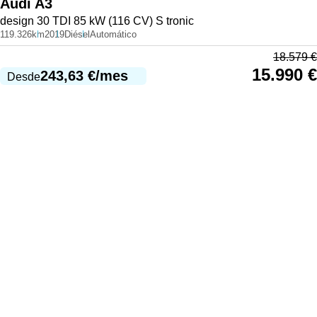
Audi
A3
design 30 TDI 85 kW (116 CV) S tronic
119.326km
2019
Diésel
Automático
18.579
€
15.990
€
243,63
€
/mes
Desde