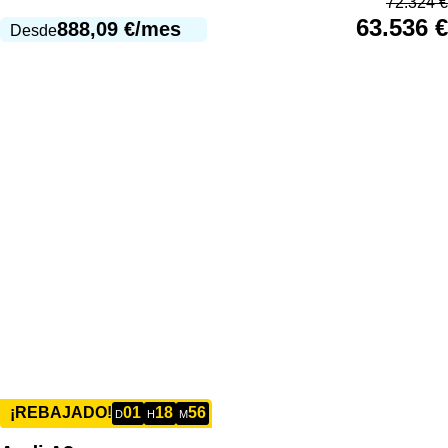
72.324
€
63.536
€
888,09
€
/mes
Desde
01
18
56
¡REBAJADO!
D
H
M