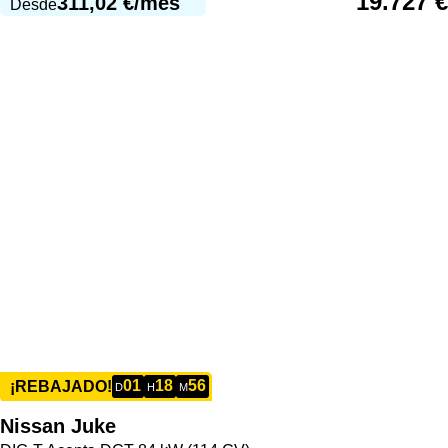
19.727
€
311,02
€
/mes
Desde
01
18
56
¡REBAJADO!
D
H
M
Nissan
Juke