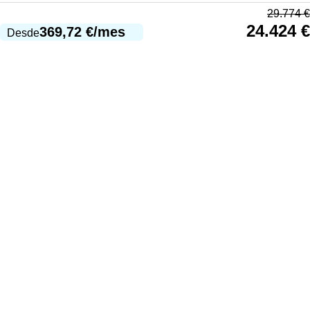
29.774
€
24.424
€
369,72
€
/mes
Desde