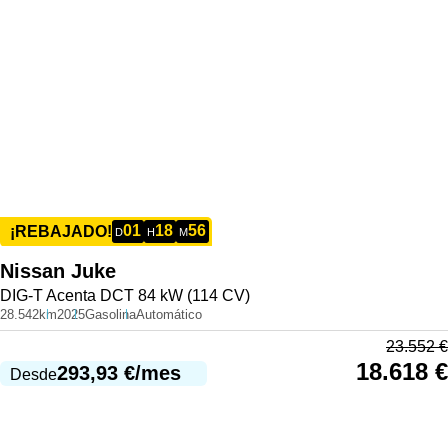
01
18
56
¡REBAJADO!
D
H
M
Nissan
Juke
DIG-T Acenta DCT 84 kW (114 CV)
28.542km
2025
Gasolina
Automático
23.552
€
18.618
€
293,93
€
/mes
Desde