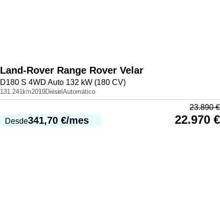
Land-Rover
Range Rover Velar
D180 S 4WD Auto 132 kW (180 CV)
131.241km
2019
Diésel
Automático
23.890
€
22.970
€
341,70
€
/mes
Desde