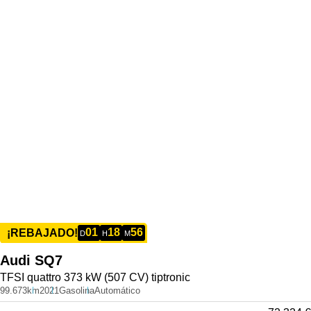
01
18
56
¡REBAJADO!
D
H
M
Audi
SQ7
TFSI quattro 373 kW (507 CV) tiptronic
99.673km
2021
Gasolina
Automático