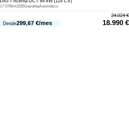
DIG-T Acenta DCT 84 kW (114 CV)
17.070km
2025
Gasolina
Automático
24.024
€
18.990
€
299,67
€
/mes
Desde