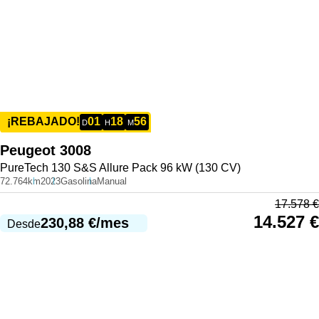
01
18
56
¡REBAJADO!
D
H
M
Peugeot
3008
PureTech 130 S&S Allure Pack 96 kW (130 CV)
72.764km
2023
Gasolina
Manual
17.578
€
14.527
€
230,88
€
/mes
Desde
991