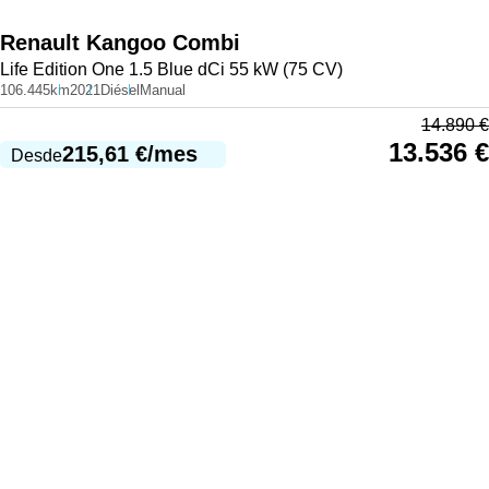
Renault
Kangoo Combi
Life Edition One 1.5 Blue dCi 55 kW (75 CV)
106.445km
2021
Diésel
Manual
14.890
€
13.536
€
215,61
€
/mes
Desde