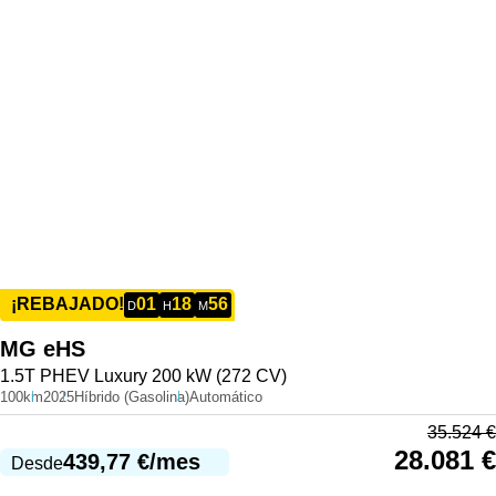
01
18
56
¡REBAJADO!
D
H
M
MG
eHS
1.5T PHEV Luxury 200 kW (272 CV)
100km
2025
Híbrido (Gasolina)
Automático
35.524
€
28.081
€
439,77
€
/mes
Desde