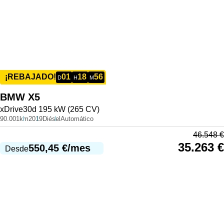
01
18
56
¡REBAJADO!
D
H
M
BMW
X5
xDrive30d 195 kW (265 CV)
90.001km
2019
Diésel
Automático
46.548
€
35.263
€
550,45
€
/mes
Desde