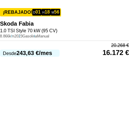
01
18
56
¡REBAJADO!
D
H
M
Skoda
Fabia
1.0 TSI Style 70 kW (95 CV)
8.866km
2023
Gasolina
Manual
20.268
€
16.172
€
243,63
€
/mes
Desde