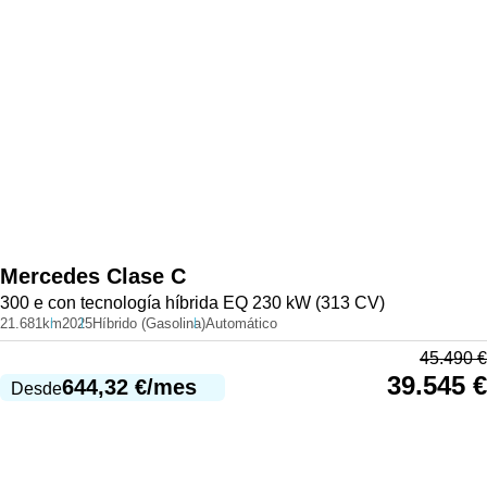
Mercedes
Clase C
300 e con tecnología híbrida EQ 230 kW (313 CV)
21.681km
2025
Híbrido (Gasolina)
Automático
45.490
€
39.545
€
644,32
€
/mes
Desde