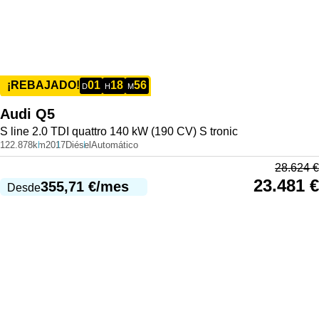
01
18
56
¡REBAJADO!
D
H
M
Audi
Q5
S line 2.0 TDI quattro 140 kW (190 CV) S tronic
122.878km
2017
Diésel
Automático
28.624
€
23.481
€
355,71
€
/mes
Desde