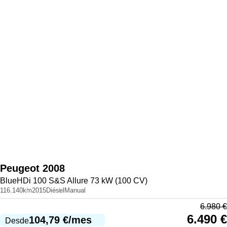
Peugeot
2008
BlueHDi 100 S&S Allure 73 kW (100 CV)
116.140km
2015
Diésel
Manual
6.980
€
6.490
€
104,79
€
/mes
Desde