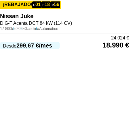
01
18
56
¡REBAJADO!
D
H
M
Nissan
Juke
DIG-T Acenta DCT 84 kW (114 CV)
17.890km
2025
Gasolina
Automático
24.024
€
18.990
€
299,67
€
/mes
Desde