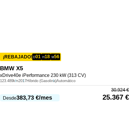
01
18
56
¡REBAJADO!
D
H
M
BMW
X5
xDrive40e iPerformance 230 kW (313 CV)
123.489km
2017
Híbrido (Gasolina)
Automático
30.924
€
25.367
€
383,73
€
/mes
Desde