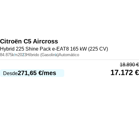
Citroën
C5 Aircross
Hybrid 225 Shine Pack e-EAT8 165 kW (225 CV)
84.875km
2023
Híbrido (Gasolina)
Automático
18.890
€
17.172
€
271,65
€
/mes
Desde