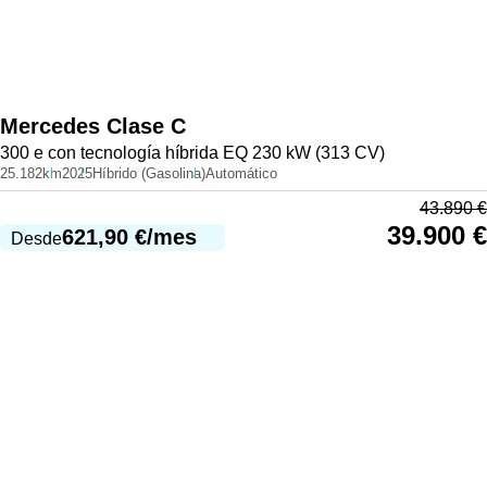
Mercedes
Clase C
300 e con tecnología híbrida EQ 230 kW (313 CV)
25.182km
2025
Híbrido (Gasolina)
Automático
43.890
€
39.900
€
621,90
€
/mes
Desde