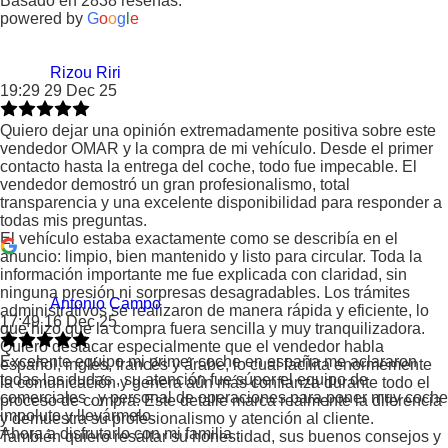
Basado en 2838 reseñas.
powered by
G
o
o
g
l
e
Rizou Riri
19:29 29 Dec 25
Quiero dejar una opinión extremadamente positiva sobre este
vendedor OMAR y la compra de mi vehículo. Desde el primer
contacto hasta la entrega del coche, todo fue impecable. El
vendedor demostró un gran profesionalismo, total
transparencia y una excelente disponibilidad para responder a
todas mis preguntas.
El vehículo estaba exactamente como se describía en el
anuncio: limpio, bien mantenido y listo para circular. Toda la
información importante me fue explicada con claridad, sin
ninguna presión ni sorpresas desagradables. Los trámites
Antonio Campo
administrativos se realizaron de manera rápida y eficiente, lo
17:49 16 Dec 25
que hizo que la compra fuera sencilla y muy tranquilizadora.
Quiero destacar especialmente que el vendedor habla
Excelente equipo mi primer coche en españa me aclararon
español, inglés, francés y árabe, lo cual facilita enormemente
todas las dudas , su atención fue súper el equipo de
la comunicación y genera aún más confianza durante todo el
comerciales , y personal de operaciones para poner muy coche
proceso de compra. Este detalle marca realmente la diferencia
impoluto y llevármelo.
y demuestra su profesionalismo y atención al cliente.
Ahora a disfrutarlo con mi familia .
También quiero resaltar su honestidad, sus buenos consejos y