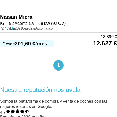
Nissan
Micra
IG-T 92 Acenta CVT 68 kW (92 CV)
72.489km
2021
Gasolina
Automático
13.890
€
12.627
€
201,60
€
/mes
Desde
1
Nuestra reputación nos avala
Somos la plataforma de compra y venta de coches con las
mejores reseñas en Google.
4.7