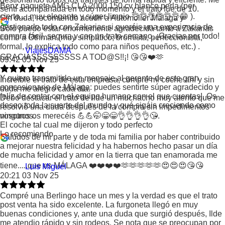
Benz paquete AMG CLA 2000 150 cv blanco perla (por
sentí acompañada en todo momento y el trato fue de 10.
cierto.....muy elegante y súper limpio 👌👌👌👌👌👌😁 ).
Sin duda, recomiendo acudir a Automolier Málaga y
gestionarlo todo con Zakarias si queréis una experiencia de
Sólo puedo estar enormemente agradecida tanto a Zakarias
compra fácil, segura y con un trato cercano. ¡Gracias por todo!
como a Othman (muy simpático, bromista, perfeccionista,
formal, lo explica todo como para niños pequeños, etc.) .
ViajesDAMA
GRACIASSSSSSSSS A TOD@S!!¡! 😘😘❤️🫶
09:42 05 Nov 25
Y quiero transmitirle un mensaje al gerente de este gran
Increíble el trato de esta empresa, compré mi coche ahí y sin
concesionario de Málaga: puedes sentirte súper agradecido y
duda me alegro cada día.
felíz de contar con el equipo humano con el que cuentas!. Os
Debo destacar el trato de ilde un muchacho muy atento que me
deseo toda la suerte del mundo y qué sigáis creciendo como
resolvió una duda después de la compra sin impedimentos
vosotros os merecéis 💪💪🤭😁😁👌👌👌👌😘.
ningunos.
El coche tal cual me dijeron y todo perfecto
Lo recomiendo
Saludos de mi parte y de toda mi familia por haber contribuido
a mejorar nuestra felicidad y ha habernos hecho pasar un día
de mucha felicidad y amor en la tierra que tan enamorada me
tiene.....que es MÁLAGA ❤️❤️❤️❤️🫶🫶🫶🫶🫶😍😍😍😘😘
Luis Miguel
20:21 03 Nov 25
Compré una Berlingo hace un mes y la verdad es que el trato
post venta ha sido excelente. La furgoneta llegó en muy
buenas condiciones y, ante una duda que surgió después, Ilde
me atendio rápido y sin rodeos. Se nota que se preocupan por