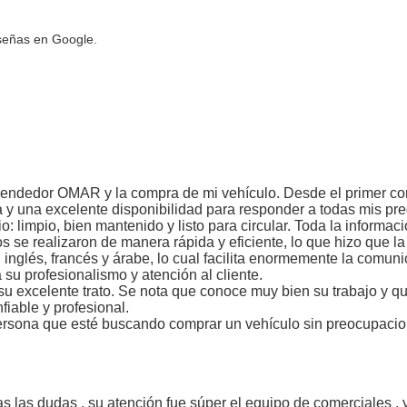
señas en Google.
endedor OMAR y la compra de mi vehículo. Desde el primer cont
a y una excelente disponibilidad para responder a todas mis pr
 limpio, bien mantenido y listo para circular. Toda la informac
s se realizaron de manera rápida y eficiente, lo que hizo que la
inglés, francés y árabe, lo cual facilita enormemente la comun
su profesionalismo y atención al cliente.
u excelente trato. Se nota que conoce muy bien su trabajo y qu
iable y profesional.
ersona que esté buscando comprar un vehículo sin preocupacio
 las dudas , su atención fue súper el equipo de comerciales ,