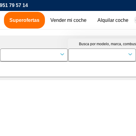
951 79 57 14
Superofertas
Vender mi coche
Alquilar coche
hes de ocasión
icos
os
00€