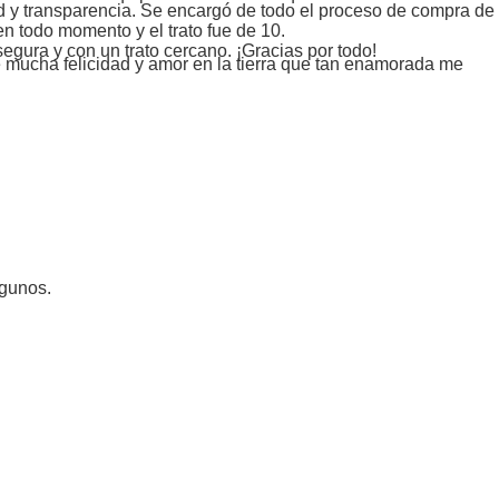
ad y transparencia. Se encargó de todo el proceso de compra de
n todo momento y el trato fue de 10.
egura y con un trato cercano. ¡Gracias por todo!
de mucha felicidad y amor en la tierra que tan enamorada me
ngunos.