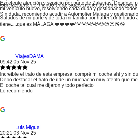
Excelente atención y servicio por parte de Zakarias. Desde el
toda la suerte del mundo y qué sigáis creciendo como vosotro
mi vehículo nuevo, resolviendo cada duda y gestionando todos l
Sin duda, recomiendo acudir a Automolier Málaga y gestionarlo 
Saludos de mi parte y de toda mi familia por haber contribuido
tiene.....que es MÁLAGA ❤️❤️❤️❤️🫶🫶🫶🫶🫶😍😍😍😘😘
ViajesDAMA
09:42 05 Nov 25
Increíble el trato de esta empresa, compré mi coche ahí y sin d
Debo destacar el trato de ilde un muchacho muy atento que m
El coche tal cual me dijeron y todo perfecto
Lo recomiendo
Luis Miguel
20:21 03 Nov 25