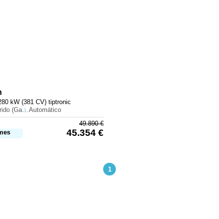
n
280 kW (381 CV) tiptronic
Híbrido (Gasolina)
Automático
49.890
€
45.354
€
mes
1