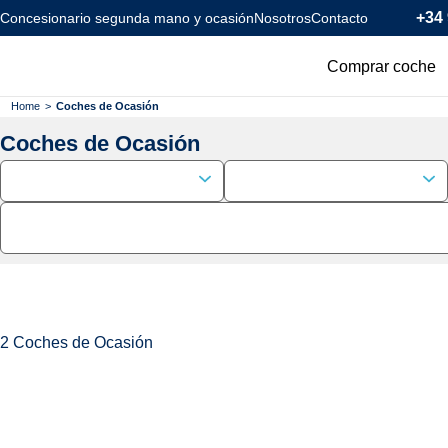
+34 
Concesionario segunda mano y ocasión
Nosotros
Contacto
Comprar coche
Todos los coc
Home
>
Coches de Ocasión
Coches de Ocasión
Coches Km0
Coches Eléctr
Coches Híbrid
Menos de 120
2
Coches de Ocasión