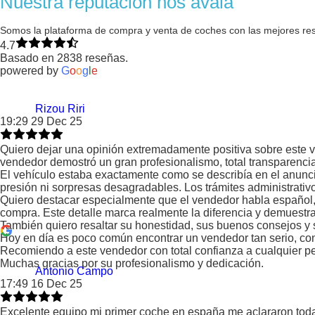
Nuestra reputación nos avala
Somos la plataforma de compra y venta de coches con las mejores re
4.7
Basado en 2838 reseñas.
powered by
G
o
o
g
l
e
Rizou Riri
19:29 29 Dec 25
Quiero dejar una opinión extremadamente positiva sobre este v
vendedor demostró un gran profesionalismo, total transparenci
El vehículo estaba exactamente como se describía en el anuncio:
presión ni sorpresas desagradables. Los trámites administrativo
Quiero destacar especialmente que el vendedor habla español, 
compra. Este detalle marca realmente la diferencia y demuestra 
También quiero resaltar su honestidad, sus buenos consejos y s
Hoy en día es poco común encontrar un vendedor tan serio, conf
Recomiendo a este vendedor con total confianza a cualquier p
Muchas gracias por su profesionalismo y dedicación.
Antonio Campo
17:49 16 Dec 25
Excelente equipo mi primer coche en españa me aclararon todas