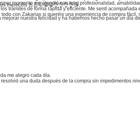
 primer momento me atendió con total profesionalidad, amabilid
s os merecéis 💪💪🤭😁😁👌👌👌👌😘.
os trámites de forma rápida y eficiente. Me sentí acompañada e
todo con Zakarias si queréis una experiencia de compra fácil, s
 a mejorar nuestra felicidad y ha habernos hecho pasar un día 
uda me alegro cada día.
e resolvió una duda después de la compra sin impedimentos ni