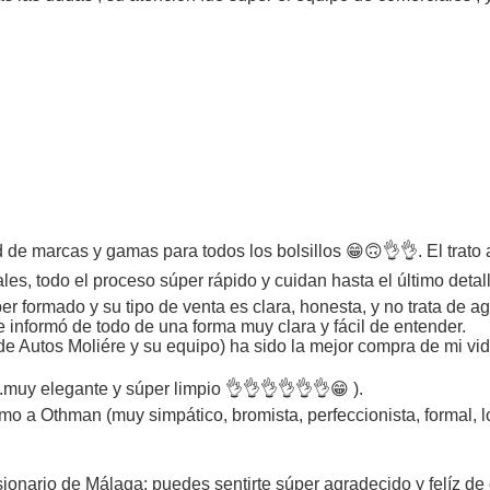
d de marcas y gamas para todos los bolsillos 😁🙃👌👌. El trato
les, todo el proceso súper rápido y cuidan hasta el último deta
er formado y su tipo de venta es clara, honesta, y no trata de
informó de todo de una forma muy clara y fácil de entender.
 de Autos Moliére y su equipo) ha sido la mejor compra de mi vid
.muy elegante y súper limpio 👌👌👌👌👌👌😁 ).
 a Othman (muy simpático, bromista, perfeccionista, formal, lo
sionario de Málaga: puedes sentirte súper agradecido y felíz d