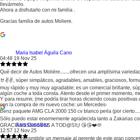
llevármelo.
Ahora a disfrutarlo con mi familia .
Gracias familia de autos Moliere.
Maria Isabel Águila Cano
04:48 19 Nov 25
Qué decir de Autos Moliére........ofrecen una amplísima varieda
🤘✌️✌️, súper simpáticos, agradables, amables, graciosos, forma
muy rápido y muy muy agradable; es un comercial brillante, súp
algún coche a toda consta. Atento desde el primer momento, me 
Y para resumir, (me podría tirar horas diciendo cosas positivas
con la compra de mi nuevo coche: un Mercedes-
Benz paquete AMG CLA 2000 150 cv blanco perla (por cierto....
Sólo puedo estar enormemente agradecida tanto a Zakarias como
Sara González
GRACIASSSSSSSSS A TOD@S!!¡! 😘😘❤️🫶
12:57 12 Nov 25
Y quiero transmitirle un mensaje al gerente de este gran conce