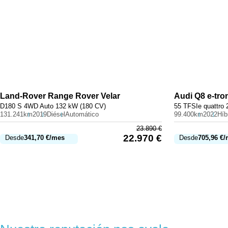
Land-Rover
Range Rover Velar
Audi
Q8 e-tro
D180 S 4WD Auto 132 kW (180 CV)
55 TFSIe quattro 
131.241km
2019
Diésel
Automático
99.400km
2022
23.890
€
22.970
€
Desde
341,70
€
/mes
Desde
705,96
€
/