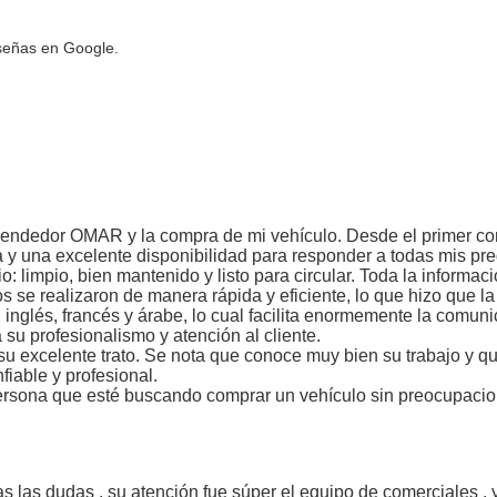
señas en Google.
endedor OMAR y la compra de mi vehículo. Desde el primer cont
a y una excelente disponibilidad para responder a todas mis pr
 limpio, bien mantenido y listo para circular. Toda la informac
s se realizaron de manera rápida y eficiente, lo que hizo que la
inglés, francés y árabe, lo cual facilita enormemente la comun
su profesionalismo y atención al cliente.
u excelente trato. Se nota que conoce muy bien su trabajo y qu
iable y profesional.
ersona que esté buscando comprar un vehículo sin preocupacio
 las dudas , su atención fue súper el equipo de comerciales ,