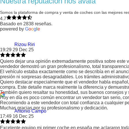
Nuestra reputación nos avala
Somos la plataforma de compra y venta de coches con las mejores re
4.7
Basado en 2838 reseñas.
powered by
G
o
o
g
l
e
Rizou Riri
19:29 29 Dec 25
Quiero dejar una opinión extremadamente positiva sobre este v
vendedor demostró un gran profesionalismo, total transparenci
El vehículo estaba exactamente como se describía en el anuncio:
presión ni sorpresas desagradables. Los trámites administrativo
Quiero destacar especialmente que el vendedor habla español, 
compra. Este detalle marca realmente la diferencia y demuestra 
También quiero resaltar su honestidad, sus buenos consejos y s
Hoy en día es poco común encontrar un vendedor tan serio, conf
Recomiendo a este vendedor con total confianza a cualquier p
Muchas gracias por su profesionalismo y dedicación.
Antonio Campo
17:49 16 Dec 25
Excelente equipo mi primer coche en españa me aclararon todas