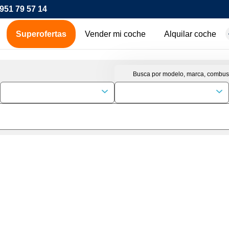
951 79 57 14
Superofertas
Vender mi coche
Alquilar coche
hes de ocasión
icos
os
00€