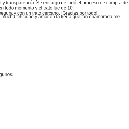
ad y transparencia. Se encargó de todo el proceso de compra de
n todo momento y el trato fue de 10.
egura y con un trato cercano. ¡Gracias por todo!
de mucha felicidad y amor en la tierra que tan enamorada me
ngunos.