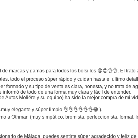
d de marcas y gamas para todos los bolsillos 😁🙃👌👌. El trato
les, todo el proceso súper rápido y cuidan hasta el último deta
er formado y su tipo de venta es clara, honesta, y no trata de
informó de todo de una forma muy clara y fácil de entender.
 de Autos Moliére y su equipo) ha sido la mejor compra de mi vid
.muy elegante y súper limpio 👌👌👌👌👌👌😁 ).
 a Othman (muy simpático, bromista, perfeccionista, formal, lo
sionario de Málaga: puedes sentirte súper agradecido y felíz d