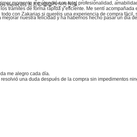
 primer momento me atendió con total profesionalidad, amabilid
s os merecéis 💪💪🤭😁😁👌👌👌👌😘.
os trámites de forma rápida y eficiente. Me sentí acompañada e
todo con Zakarias si queréis una experiencia de compra fácil, s
 a mejorar nuestra felicidad y ha habernos hecho pasar un día 
uda me alegro cada día.
e resolvió una duda después de la compra sin impedimentos ni