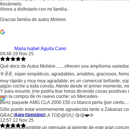
llevármelo.
Ahora a disfrutarlo con mi familia .
Gracias familia de autos Moliere.
Maria Isabel Águila Cano
04:48 19 Nov 25
Qué decir de Autos Moliére........ofrecen una amplísima varieda
🤘✌️✌️, súper simpáticos, agradables, amables, graciosos, forma
muy rápido y muy muy agradable; es un comercial brillante, súp
algún coche a toda consta. Atento desde el primer momento, me 
Y para resumir, (me podría tirar horas diciendo cosas positivas
con la compra de mi nuevo coche: un Mercedes-
Benz paquete AMG CLA 2000 150 cv blanco perla (por cierto....
Sólo puedo estar enormemente agradecida tanto a Zakarias como
Sara González
GRACIASSSSSSSSS A TOD@S!!¡! 😘😘❤️🫶
12:57 12 Nov 25
Y quiero transmitirle un mensaje al gerente de este gran conce