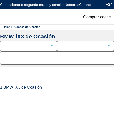
+34 
Concesionario segunda mano y ocasión
Nosotros
Contacto
Comprar coche
Todos los coc
Home
>
Coches de Ocasión
BMW iX3 de Ocasión
Coches Km0
Coches Eléctr
Coches Híbrid
Menos de 120
1
BMW iX3 de Ocasión