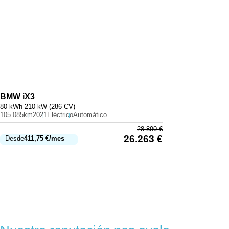
BMW
iX3
80 kWh 210 kW (286 CV)
105.085km
2021
Eléctrico
Automático
28.890
€
26.263
€
Desde
411,75
€
/mes