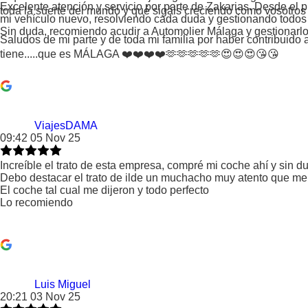
Excelente atención y servicio por parte de Zakarias. Desde el
toda la suerte del mundo y qué sigáis creciendo como vosotro
mi vehículo nuevo, resolviendo cada duda y gestionando todos l
Sin duda, recomiendo acudir a Automolier Málaga y gestionarlo 
Saludos de mi parte y de toda mi familia por haber contribuido
tiene.....que es MÁLAGA ❤️❤️❤️❤️🫶🫶🫶🫶🫶😍😍😍😘😘
ViajesDAMA
09:42 05 Nov 25
Increíble el trato de esta empresa, compré mi coche ahí y sin d
Debo destacar el trato de ilde un muchacho muy atento que m
El coche tal cual me dijeron y todo perfecto
Lo recomiendo
Luis Miguel
20:21 03 Nov 25