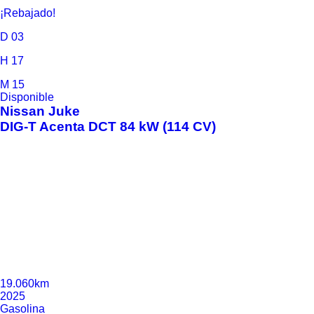
¡Rebajado!
D
03
H
17
M
15
Disponible
Nissan
Juke
DIG-T Acenta DCT 84 kW (114 CV)
19.060km
2025
Gasolina