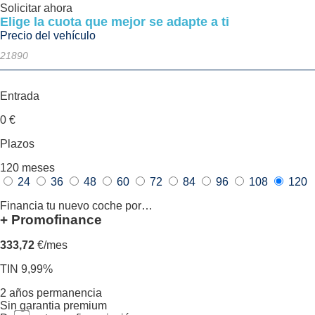
Solicitar ahora
Elige la cuota que mejor se adapte a ti
Precio del vehículo
Entrada
0
€
Plazos
120
meses
24
36
48
60
72
84
96
108
120
Financia tu nuevo coche por…
+ Promofinance
333,72
€/mes
TIN 9,99%
2 años permanencia
Sin garantia premium