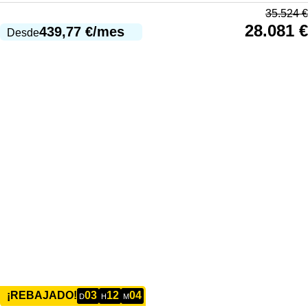
35.524
€
28.081
€
439,77
€
/mes
Desde
03
12
04
¡REBAJADO!
D
H
M