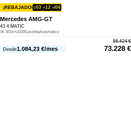
03
12
04
¡REBAJADO!
D
H
M
Mercedes
AMG-GT
43 4 MATIC
39.301km
2020
Gasolina
Automático
88.424
€
73.228
€
1.084,23
€
/mes
Desde