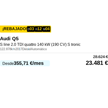
03
12
04
¡REBAJADO!
D
H
M
Audi
Q5
S line 2.0 TDI quattro 140 kW (190 CV) S tronic
122.878km
2017
Diésel
Automático
28.624
€
23.481
€
355,71
€
/mes
Desde