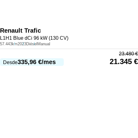
Renault
Trafic
L1H1 Blue dCi 96 kW (130 CV)
57.443km
2023
Diésel
Manual
23.480
€
21.345
€
335,96
€
/mes
Desde