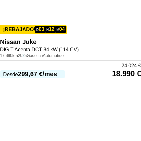
03
12
04
¡REBAJADO!
D
H
M
Nissan
Juke
DIG-T Acenta DCT 84 kW (114 CV)
17.890km
2025
Gasolina
Automático
24.024
€
18.990
€
299,67
€
/mes
Desde