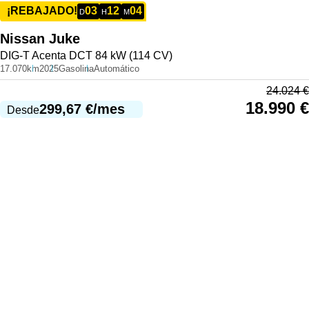
03
12
04
¡REBAJADO!
D
H
M
Nissan
Juke
DIG-T Acenta DCT 84 kW (114 CV)
17.070km
2025
Gasolina
Automático
24.024
€
18.990
€
299,67
€
/mes
Desde