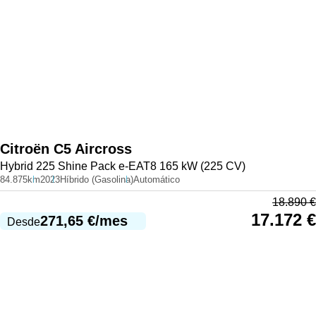
Citroën
C5 Aircross
Hybrid 225 Shine Pack e-EAT8 165 kW (225 CV)
84.875km
2023
Híbrido (Gasolina)
Automático
18.890
€
17.172
€
271,65
€
/mes
Desde
987