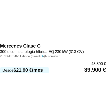
Mercedes
Clase C
300 e con tecnología híbrida EQ 230 kW (313 CV)
25.182km
2025
Híbrido (Gasolina)
Automático
43.890
€
39.900
€
621,90
€
/mes
Desde