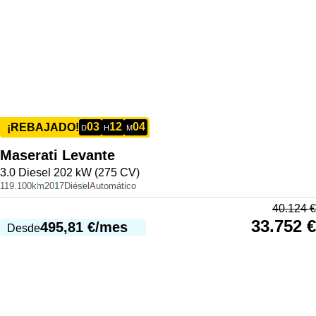
03
12
04
¡REBAJADO!
D
H
M
Maserati
Levante
3.0 Diesel 202 kW (275 CV)
119.100km
2017
Diésel
Automático
40.124
€
33.752
€
495,81
€
/mes
Desde