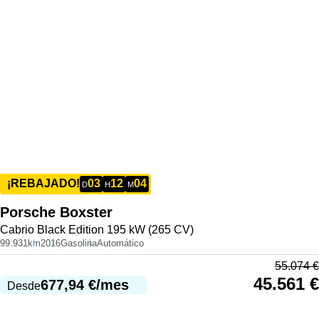
03
12
04
¡REBAJADO!
D
H
M
Porsche
Boxster
Cabrio Black Edition 195 kW (265 CV)
99.931km
2016
Gasolina
Automático
55.074
€
45.561
€
677,94
€
/mes
Desde