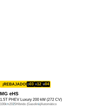
03
12
04
¡REBAJADO!
D
H
M
MG
eHS
1.5T PHEV Luxury 200 kW (272 CV)
100km
2025
Híbrido (Gasolina)
Automático