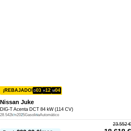
03
12
04
¡REBAJADO!
D
H
M
Nissan
Juke
DIG-T Acenta DCT 84 kW (114 CV)
28.542km
2025
Gasolina
Automático
23.552
€