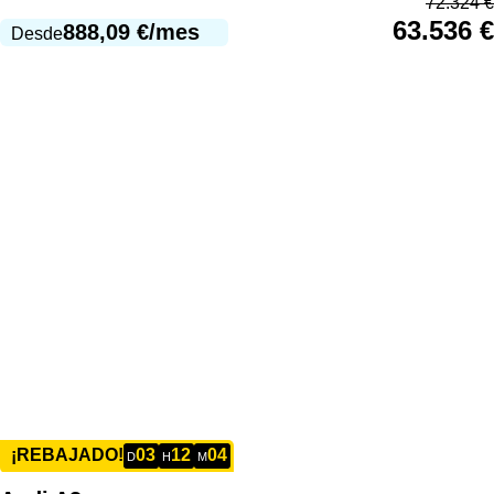
72.324
€
63.536
€
888,09
€
/mes
Desde
03
12
04
¡REBAJADO!
D
H
M