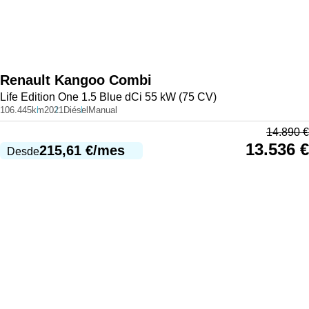
Renault
Kangoo Combi
Life Edition One 1.5 Blue dCi 55 kW (75 CV)
106.445km
2021
Diésel
Manual
14.890
€
13.536
€
215,61
€
/mes
Desde