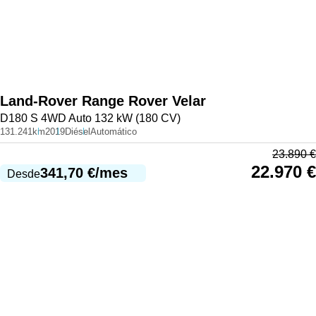
Land-Rover
Range Rover Velar
D180 S 4WD Auto 132 kW (180 CV)
131.241km
2019
Diésel
Automático
23.890
€
22.970
€
341,70
€
/mes
Desde