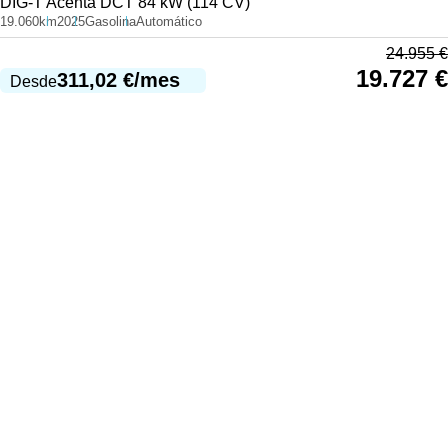
DIG-T Acenta DCT 84 kW (114 CV)
19.060km
2025
Gasolina
Automático
24.955
€
19.727
€
311,02
€
/mes
Desde