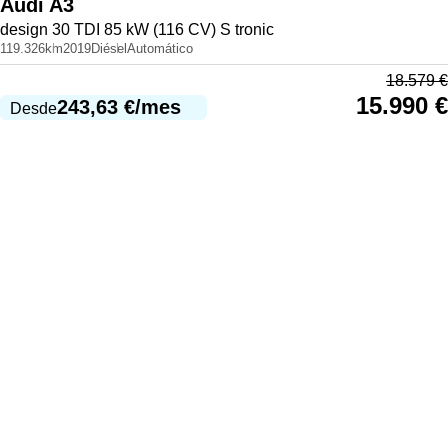
Audi
A3
design 30 TDI 85 kW (116 CV) S tronic
119.326km
2019
Diésel
Automático
18.579
€
15.990
€
243,63
€
/mes
Desde