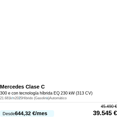
Mercedes
Clase C
300 e con tecnología híbrida EQ 230 kW (313 CV)
21.681km
2025
Híbrido (Gasolina)
Automático
45.490
€
39.545
€
644,32
€
/mes
Desde