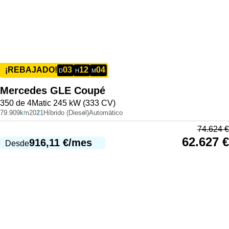
03
12
04
¡REBAJADO!
D
H
M
Mercedes
GLE Coupé
350 de 4Matic 245 kW (333 CV)
79.909km
2021
Híbrido (Diesel)
Automático
74.624
€
62.627
€
916,11
€
/mes
Desde