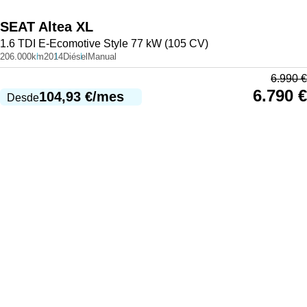
SEAT
Altea XL
1.6 TDI E-Ecomotive Style 77 kW (105 CV)
206.000km
2014
Diésel
Manual
6.990
€
6.790
€
104,93
€
/mes
Desde