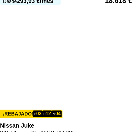
18.618
€
293,93
€
/mes
Desde
03
12
04
¡REBAJADO!
D
H
M
Nissan
Juke