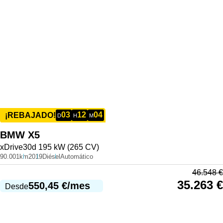
03
12
04
¡REBAJADO!
D
H
M
BMW
X5
xDrive30d 195 kW (265 CV)
90.001km
2019
Diésel
Automático
46.548
€
35.263
€
550,45
€
/mes
Desde