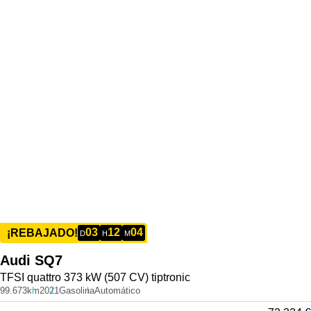
03
12
04
¡REBAJADO!
D
H
M
Audi
SQ7
TFSI quattro 373 kW (507 CV) tiptronic
99.673km
2021
Gasolina
Automático