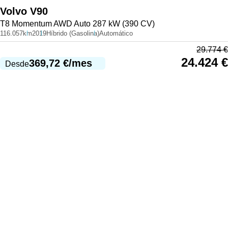
Volvo
V90
T8 Momentum AWD Auto 287 kW (390 CV)
116.057km
2019
Híbrido (Gasolina)
Automático
29.774
€
24.424
€
369,72
€
/mes
Desde