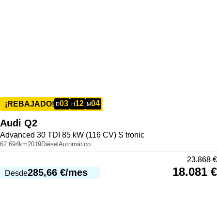
03
12
04
¡REBAJADO!
D
H
M
Audi
Q2
Advanced 30 TDI 85 kW (116 CV) S tronic
62.694km
2019
Diésel
Automático
23.868
€
18.081
€
285,66
€
/mes
Desde