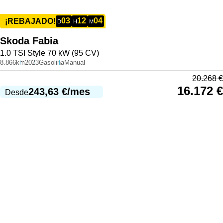
03
12
04
¡REBAJADO!
D
H
M
Skoda
Fabia
1.0 TSI Style 70 kW (95 CV)
8.866km
2023
Gasolina
Manual
20.268
€
16.172
€
243,63
€
/mes
Desde