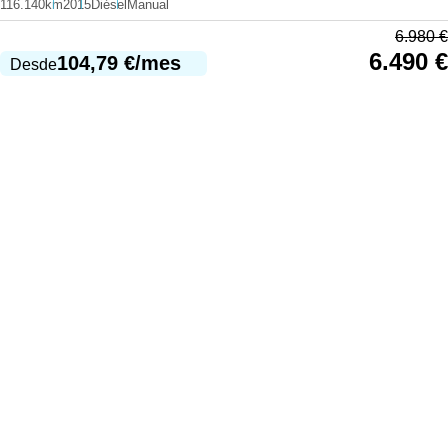
116.140km
2015
Diésel
Manual
6.980
€
6.490
€
104,79
€
/mes
Desde