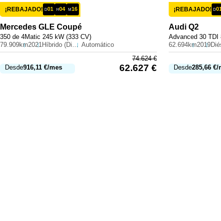
¡REBAJADO!
01
04
16
¡REBAJADO!
0
D
H
M
D
Mercedes
GLE Coupé
Audi
Q2
350 de 4Matic 245 kW (333 CV)
Advanced 30 TDI 
79.909km
2021
Híbrido (Diesel)
Automático
62.694km
2019
Dié
74.624
€
62.627
€
Desde
916,11
€
/mes
Desde
285,66
€
/