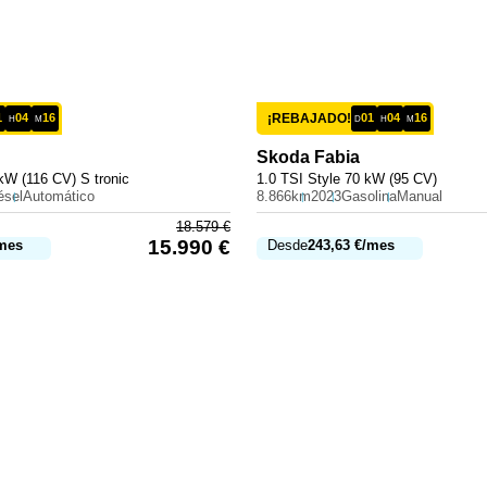
1
04
16
¡REBAJADO!
01
04
16
H
M
D
H
M
Skoda
Fabia
kW (116 CV) S tronic
1.0 TSI Style 70 kW (95 CV)
ésel
Automático
8.866km
2023
Gasolina
Manual
18.579
€
15.990
€
mes
Desde
243,63
€
/mes