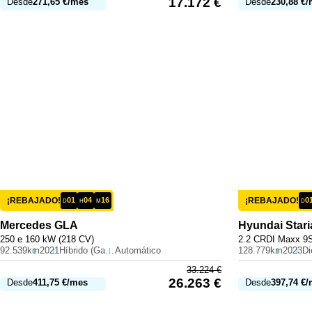
17.172
€
Desde
271,65
€
/mes
Desde
230,88
€
/
¡REBAJADO!
01
04
16
¡REBAJADO!
0
D
H
M
D
Mercedes
GLA
Hyundai
Stari
250 e 160 kW (218 CV)
2.2 CRDI Maxx 9S
92.539km
2021
Híbrido (Gasolina)
Automático
128.779km
2023
Di
33.224
€
26.263
€
Desde
411,75
€
/mes
Desde
397,74
€
/