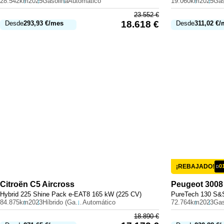
28.542km
2025
Gasolina
Automático
19.060km
2025
Gas
23.552
€
18.618
€
Desde
293,93
€
/mes
Desde
311,02
€
/
¡REBAJADO!
0
D
Citroën
C5 Aircross
Peugeot
3008
Hybrid 225 Shine Pack e-EAT8 165 kW (225 CV)
PureTech 130 S&S
84.875km
2023
Híbrido (Gasolina)
Automático
72.764km
2023
Gas
18.890
€