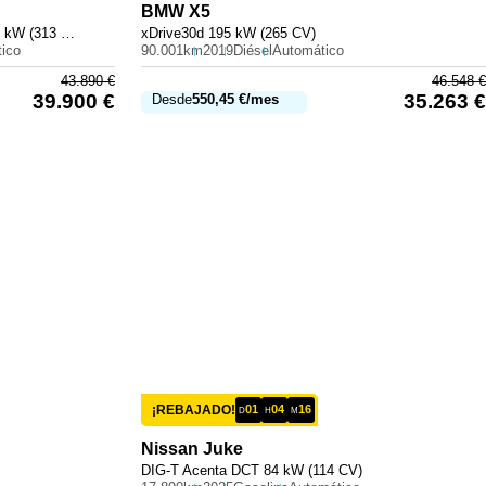
BMW
X5
300 e con tecnología híbrida EQ 230 kW (313 CV)
xDrive30d 195 kW (265 CV)
ico
90.001km
2019
Diésel
Automático
43.890
€
46.548
€
39.900
€
35.263
€
Desde
550,45
€
/mes
¡REBAJADO!
01
04
16
D
H
M
Nissan
Juke
DIG-T Acenta DCT 84 kW (114 CV)