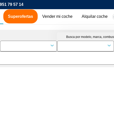
951 79 57 14
Superofertas
Vender mi coche
Alquilar coche
hes de ocasión
icos
os
00€