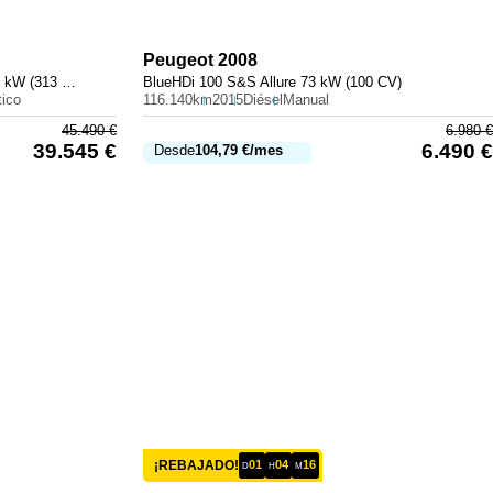
Peugeot
2008
300 e con tecnología híbrida EQ 230 kW (313 CV)
BlueHDi 100 S&S Allure 73 kW (100 CV)
ico
116.140km
2015
Diésel
Manual
45.490
€
6.980
€
39.545
€
6.490
€
Desde
104,79
€
/mes
¡REBAJADO!
01
04
16
D
H
M