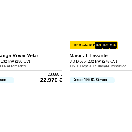
¡REBAJADO!
01
04
16
D
H
M
ange Rover Velar
Maserati
Levante
 132 kW (180 CV)
3.0 Diesel 202 kW (275 CV)
ésel
Automático
119.100km
2017
Diésel
Automático
23.890
€
22.970
€
mes
Desde
495,81
€
/mes