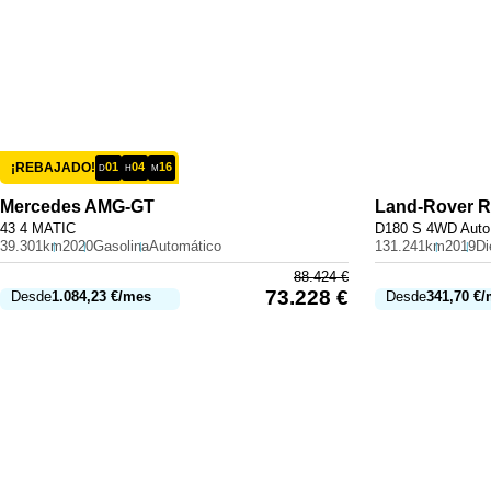
¡REBAJADO!
01
04
16
D
H
M
Mercedes
AMG-GT
Land-Rover
R
43 4 MATIC
D180 S 4WD Auto
39.301km
2020
Gasolina
Automático
131.241km
2019
Di
88.424
€
73.228
€
Desde
1.084,23
€
/mes
Desde
341,70
€
/