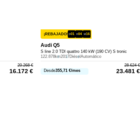
¡REBAJADO!
01
04
16
D
H
M
Audi
Q5
S line 2.0 TDI quattro 140 kW (190 CV) S tronic
122.878km
2017
Diésel
Automático
20.268
€
28.624
€
16.172
€
23.481
€
Desde
355,71
€
/mes