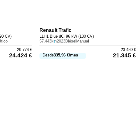
Renault
Trafic
90 CV)
L1H1 Blue dCi 96 kW (130 CV)
tico
57.443km
2023
Diésel
Manual
29.774
€
23.480
€
24.424
€
21.345
€
Desde
335,96
€
/mes