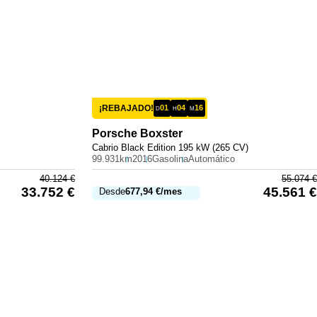
¡REBAJADO!
01
04
16
D
H
M
Porsche
Boxster
Cabrio Black Edition 195 kW (265 CV)
99.931km
2016
Gasolina
Automático
40.124
€
55.074
€
33.752
€
45.561
€
Desde
677,94
€
/mes