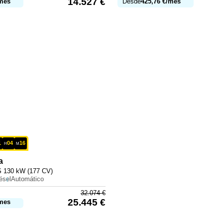
14.527
€
mes
Desde
425,76
€
/mes
1
04
16
H
M
a
 130 kW (177 CV)
ésel
Automático
32.074
€
25.445
€
mes