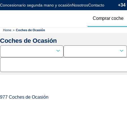
+34 
Concesionario segunda mano y ocasión
Nosotros
Contacto
Comprar coche
Todos los coc
Home
>
Coches de Ocasión
Coches de Ocasión
Coches Km0
Coches Eléctr
Coches Híbrid
Menos de 120
977
Coches de Ocasión