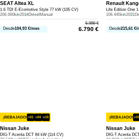
SEAT
Altea XL
Renault
Kang
1.6 TDI E-Ecomotive Style 77 kW (105 CV)
Life Edition One 
206.000km
2014
Diésel
Manual
106.445km
2021
Di
6.990
€
6.790
€
Desde
104,93
€
/mes
Desde
215,61
€
/
¡REBAJADO!
01
04
16
¡REBAJADO!
0
D
H
M
D
Nissan
Juke
Nissan
Juke
DIG-T Acenta DCT 84 kW (114 CV)
DIG-T Acenta DCT