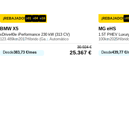
¡REBAJADO!
01
04
16
¡REBAJADO!
0
D
H
M
D
BMW
X5
MG
eHS
xDrive40e iPerformance 230 kW (313 CV)
1.5T PHEV Luxury
123.489km
2017
Híbrido (Gasolina)
Automático
100km
2025
30.924
€
25.367
€
Desde
383,73
€
/mes
Desde
439,77
€
/