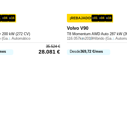
1
04
16
¡REBAJADO!
01
04
16
H
M
D
H
M
Volvo
V90
 200 kW (272 CV)
T8 Momentum AWD Auto 287 kW (3
Híbrido (Gasolina)
Automático
116.057km
2019
Híbrido (Gasolina)
Automá
35.524
€
28.081
€
mes
Desde
369,72
€
/mes