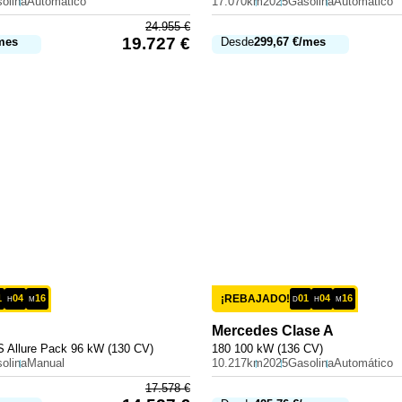
olina
Automático
17.070km
2025
Gasolina
Automático
24.955
€
19.727
€
mes
Desde
299,67
€
/mes
1
04
16
¡REBAJADO!
01
04
16
H
M
D
H
M
Mercedes
Clase A
 Allure Pack 96 kW (130 CV)
180 100 kW (136 CV)
olina
Manual
10.217km
2025
Gasolina
Automático
17.578
€