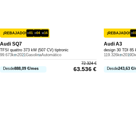
¡REBAJADO!
01
04
16
¡REBAJADO!
0
D
H
M
D
Audi
SQ7
Audi
A3
TFSI quattro 373 kW (507 CV) tiptronic
design 30 TDI 85 
99.673km
2021
Gasolina
Automático
119.326km
2019
Di
72.324
€
63.536
€
Desde
888,09
€
/mes
Desde
243,63
€
/