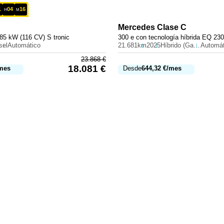
1
04
16
H
M
Mercedes
Clase C
85 kW (116 CV) S tronic
sel
Automático
21.681km
2025
Híbrido (Gasolina)
Automát
23.868
€
18.081
€
mes
Desde
644,32
€
/mes