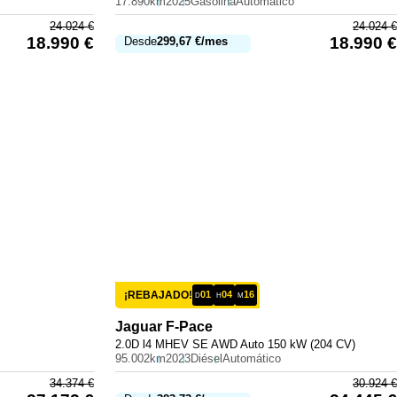
17.890km
2025
Gasolina
Automático
24.024
€
24.024
€
18.990
€
18.990
€
Desde
299,67
€
/mes
¡REBAJADO!
01
04
16
D
H
M
Jaguar
F-Pace
2.0D l4 MHEV SE AWD Auto 150 kW (204 CV)
95.002km
2023
Diésel
Automático
34.374
€
30.924
€