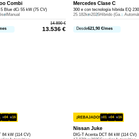
oo Combi
Mercedes
Clase C
1.5 Blue dCi 55 kW (75 CV)
ésel
Manual
25.182km
2025
Híbrido (Gasolina)
Automát
14.890
€
13.536
€
mes
Desde
621,90
€
/mes
1
04
16
¡REBAJADO!
01
04
16
H
M
D
H
M
Nissan
Juke
 84 kW (114 CV)
DIG-T Acenta DCT 84 kW (114 CV)