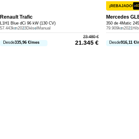
¡REBAJADO!
0
D
Renault
Trafic
Mercedes
GL
L1H1 Blue dCi 96 kW (130 CV)
350 de 4Matic 24
57.443km
2023
Diésel
Manual
79.909km
2021
23.480
€
21.345
€
Desde
335,96
€
/mes
Desde
916,11
€
/