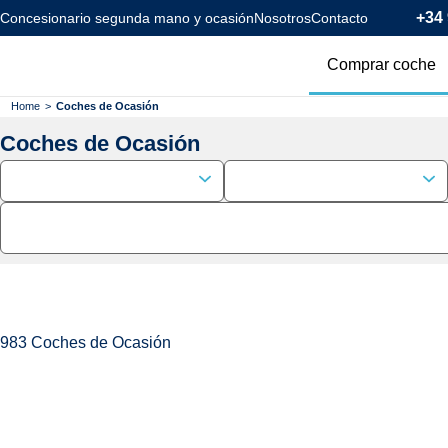
+34 
Concesionario segunda mano y ocasión
Nosotros
Contacto
Comprar coche
Todos los coc
Home
>
Coches de Ocasión
Coches de Ocasión
Coches Km0
Coches Eléctr
Coches Híbrid
Menos de 120
983
Coches de Ocasión