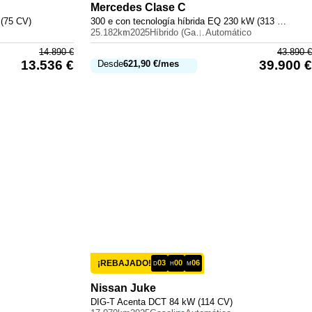
Mercedes
Clase C
 (75 CV)
300 e con tecnología híbrida EQ 230 kW (313 CV)
25.182km
2025
Híbrido (Gasolina)
Automático
14.890
€
43.890
€
13.536
€
39.900
€
Desde
621,90
€
/mes
¡REBAJADO!
03
00
06
D
H
M
Nissan
Juke
DIG-T Acenta DCT 84 kW (114 CV)