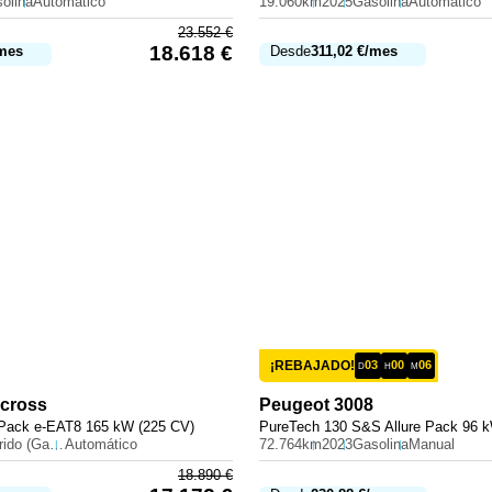
olina
Automático
19.060km
2025
Gasolina
Automático
23.552
€
18.618
€
mes
Desde
311,02
€
/mes
¡REBAJADO!
03
00
06
D
H
M
rcross
Peugeot
3008
 Pack e-EAT8 165 kW (225 CV)
PureTech 130 S&S Allure Pack 96 
Híbrido (Gasolina)
Automático
72.764km
2023
Gasolina
Manual
18.890
€