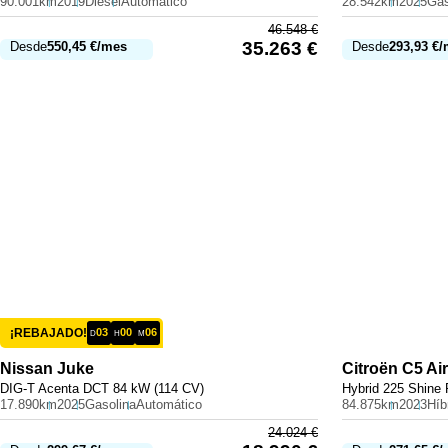
90.001km
2019
Diésel
Automático
28.542km
2025
Gas
46.548
€
35.263
€
Desde
550,45
€
/mes
Desde
293,93
€
/
¡REBAJADO!
03
00
06
D
H
M
Nissan
Juke
Citroën
C5 Ai
DIG-T Acenta DCT 84 kW (114 CV)
Hybrid 225 Shine
17.890km
2025
Gasolina
Automático
84.875km
2023
24.024
€