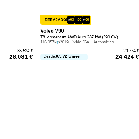
¡REBAJADO!
03
00
06
D
H
M
Volvo
V90
T8 Momentum AWD Auto 287 kW (390 CV)
o
116.057km
2019
Híbrido (Gasolina)
Automático
35.524
€
29.774
€
28.081
€
24.424
€
Desde
369,72
€
/mes