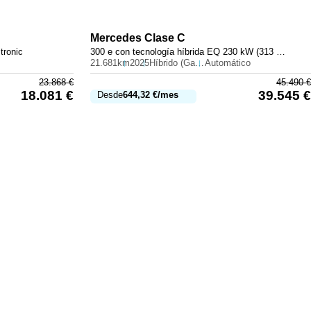
Mercedes
Clase C
tronic
300 e con tecnología híbrida EQ 230 kW (313 CV)
21.681km
2025
Híbrido (Gasolina)
Automático
23.868
€
45.490
€
18.081
€
39.545
€
Desde
644,32
€
/mes