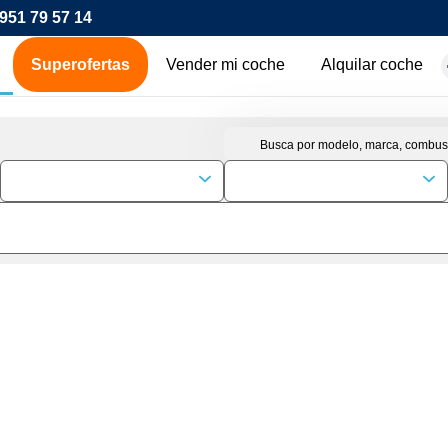
951 79 57 14
Superofertas
Vender mi coche
Alquilar coche
hes de ocasión
icos
os
00€