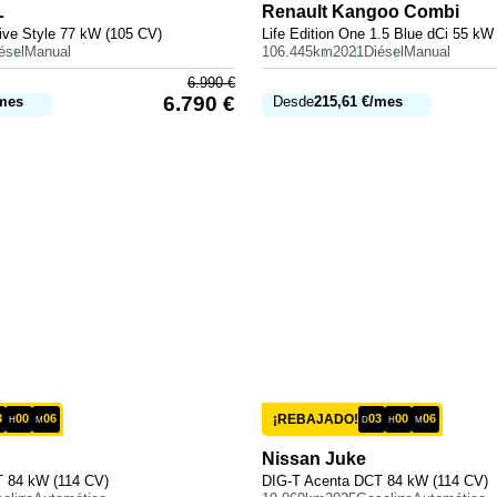
L
Renault
Kangoo Combi
ive Style 77 kW (105 CV)
Life Edition One 1.5 Blue dCi 55 kW
ésel
Manual
106.445km
2021
Diésel
Manual
6.990
€
6.790
€
mes
Desde
215,61
€
/mes
3
00
06
¡REBAJADO!
03
00
06
H
M
D
H
M
Nissan
Juke
 84 kW (114 CV)
DIG-T Acenta DCT 84 kW (114 CV)