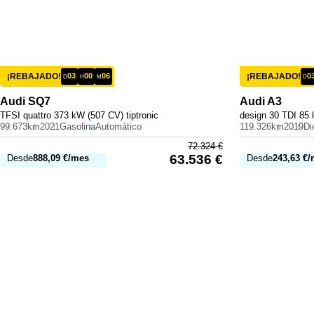
¡REBAJADO!
03
00
06
¡REBAJADO!
0
D
H
M
D
Audi
SQ7
Audi
A3
TFSI quattro 373 kW (507 CV) tiptronic
design 30 TDI 85 
99.673km
2021
Gasolina
Automático
119.326km
2019
Di
72.324
€
63.536
€
Desde
888,09
€
/mes
Desde
243,63
€
/