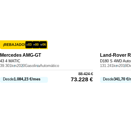
¡REBAJADO!
03
00
06
D
H
M
Mercedes
AMG-GT
Land-Rover
R
43 4 MATIC
D180 S 4WD Auto
39.301km
2020
Gasolina
Automático
131.241km
2019
Di
88.424
€
73.228
€
Desde
1.084,23
€
/mes
Desde
341,70
€
/