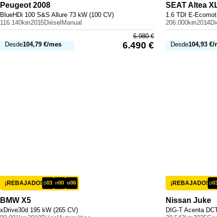
Peugeot
2008
SEAT
Altea X
BlueHDi 100 S&S Allure 73 kW (100 CV)
1.6 TDI E-Ecomot
116.140km
2015
Diésel
Manual
206.000km
2014
Di
6.980
€
6.490
€
Desde
104,79
€
/mes
Desde
104,93
€
/
¡REBAJADO!
03
00
06
¡REBAJADO!
0
D
H
M
D
BMW
X5
Nissan
Juke
xDrive30d 195 kW (265 CV)
DIG-T Acenta DCT