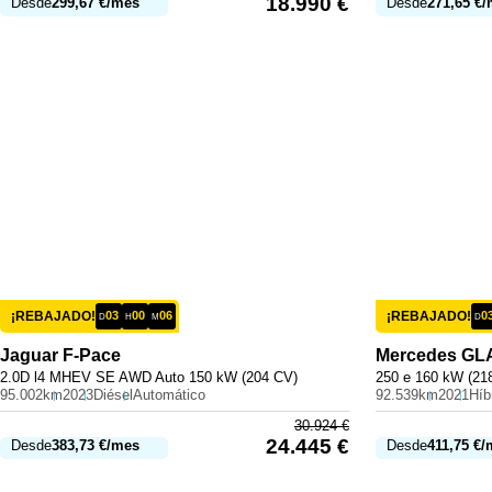
18.990
€
Desde
299,67
€
/mes
Desde
271,65
€
/
¡REBAJADO!
03
00
06
¡REBAJADO!
0
D
H
M
D
Jaguar
F-Pace
Mercedes
GL
2.0D l4 MHEV SE AWD Auto 150 kW (204 CV)
250 e 160 kW (21
95.002km
2023
Diésel
Automático
92.539km
2021
30.924
€
24.445
€
Desde
383,73
€
/mes
Desde
411,75
€
/