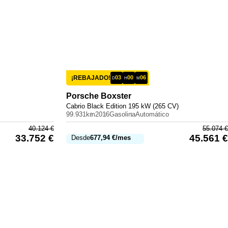
¡REBAJADO!
03
00
06
D
H
M
Porsche
Boxster
Cabrio Black Edition 195 kW (265 CV)
99.931km
2016
Gasolina
Automático
40.124
€
55.074
€
33.752
€
45.561
€
Desde
677,94
€
/mes