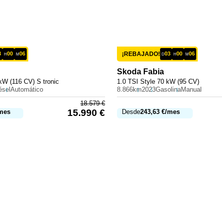
3
00
06
¡REBAJADO!
03
00
06
H
M
D
H
M
Skoda
Fabia
kW (116 CV) S tronic
1.0 TSI Style 70 kW (95 CV)
ésel
Automático
8.866km
2023
Gasolina
Manual
18.579
€
15.990
€
mes
Desde
243,63
€
/mes