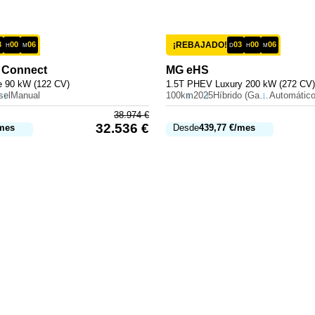
3
00
06
¡REBAJADO!
03
00
06
H
M
D
H
M
 Connect
MG
eHS
e 90 kW (122 CV)
1.5T PHEV Luxury 200 kW (272 CV)
sel
Manual
100km
2025
Híbrido (Gasolina)
Automátic
38.974
€
32.536
€
mes
Desde
439,77
€
/mes