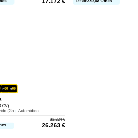
17.172
€
mes
Desde
230,88
€
/mes
3
00
06
H
M
A
8 CV)
Híbrido (Gasolina)
Automático
33.224
€
26.263
€
mes