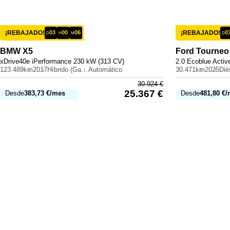
¡REBAJADO!
03
00
06
¡REBAJADO!
0
D
H
M
D
BMW
X5
Ford
Tourneo
xDrive40e iPerformance 230 kW (313 CV)
2.0 Ecoblue Activ
123.489km
2017
Híbrido (Gasolina)
Automático
30.471km
2025
Dié
30.924
€
25.367
€
Desde
383,73
€
/mes
Desde
481,80
€
/