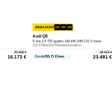
¡REBAJADO!
03
00
06
D
H
M
Audi
Q5
S line 2.0 TDI quattro 140 kW (190 CV) S tronic
122.878km
2017
Diésel
Automático
20.268
€
28.624
€
16.172
€
23.481
€
Desde
355,71
€
/mes