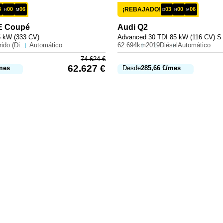
3
00
06
¡REBAJADO!
03
00
06
H
M
D
H
M
E Coupé
Audi
Q2
5 kW (333 CV)
Advanced 30 TDI 85 kW (116 CV) S 
Híbrido (Diesel)
Automático
62.694km
2019
Diésel
Automático
74.624
€
62.627
€
mes
Desde
285,66
€
/mes