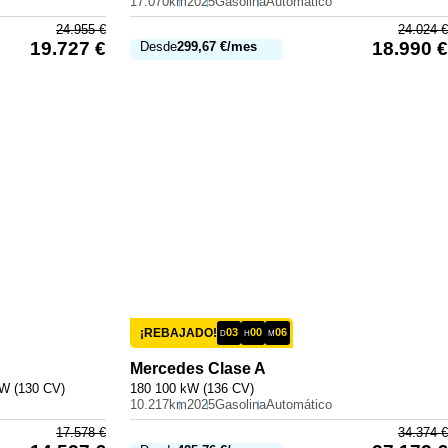
17.070km
2025
Gasolina
Automático
24.955
€
24.024
€
19.727
€
18.990
€
Desde
299,67
€
/mes
¡REBAJADO!
03
00
06
D
H
M
Mercedes
Clase A
kW (130 CV)
180 100 kW (136 CV)
10.217km
2025
Gasolina
Automático
17.578
€
34.374
€