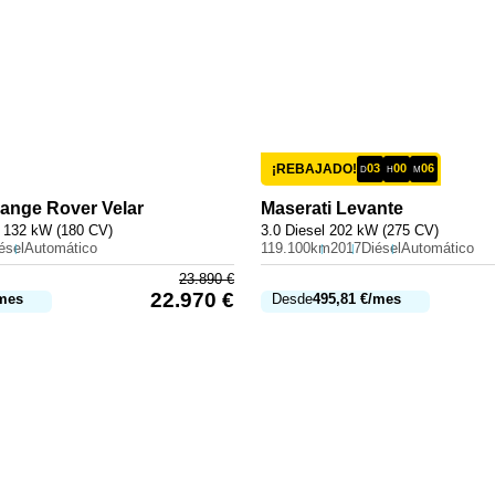
¡REBAJADO!
03
00
06
D
H
M
ange Rover Velar
Maserati
Levante
 132 kW (180 CV)
3.0 Diesel 202 kW (275 CV)
ésel
Automático
119.100km
2017
Diésel
Automático
23.890
€
22.970
€
mes
Desde
495,81
€
/mes