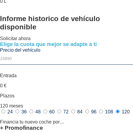
0 L
Informe historico
de vehículo
disponible
Solicitar ahora
Elige la cuota que mejor se adapte a ti
Precio del vehículo
Entrada
0
€
Plazos
120
meses
24
36
48
60
72
84
96
108
120
Financia tu nuevo coche por…
+ Promofinance