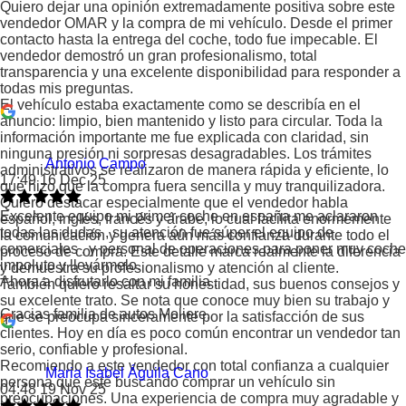
Quiero dejar una opinión extremadamente positiva sobre este
vendedor OMAR y la compra de mi vehículo. Desde el primer
contacto hasta la entrega del coche, todo fue impecable. El
vendedor demostró un gran profesionalismo, total
transparencia y una excelente disponibilidad para responder a
todas mis preguntas.
El vehículo estaba exactamente como se describía en el
anuncio: limpio, bien mantenido y listo para circular. Toda la
información importante me fue explicada con claridad, sin
ninguna presión ni sorpresas desagradables. Los trámites
Antonio Campo
administrativos se realizaron de manera rápida y eficiente, lo
17:49 16 Dec 25
que hizo que la compra fuera sencilla y muy tranquilizadora.
Quiero destacar especialmente que el vendedor habla
Excelente equipo mi primer coche en españa me aclararon
español, inglés, francés y árabe, lo cual facilita enormemente
todas las dudas , su atención fue súper el equipo de
la comunicación y genera aún más confianza durante todo el
comerciales , y personal de operaciones para poner muy coche
proceso de compra. Este detalle marca realmente la diferencia
impoluto y llevármelo.
y demuestra su profesionalismo y atención al cliente.
Ahora a disfrutarlo con mi familia .
También quiero resaltar su honestidad, sus buenos consejos y
su excelente trato. Se nota que conoce muy bien su trabajo y
Gracias familia de autos Moliere.
que se preocupa sinceramente por la satisfacción de sus
clientes. Hoy en día es poco común encontrar un vendedor tan
serio, confiable y profesional.
Recomiendo a este vendedor con total confianza a cualquier
Maria Isabel Águila Cano
persona que esté buscando comprar un vehículo sin
04:48 19 Nov 25
preocupaciones. Una experiencia de compra muy agradable y