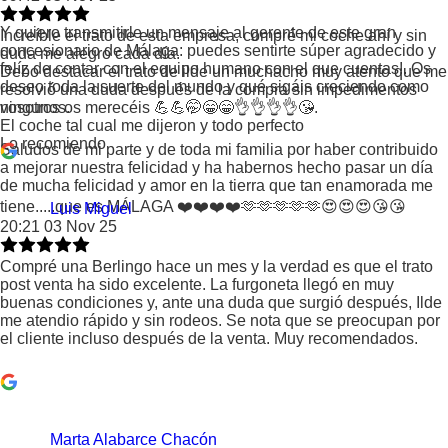
Y quiero transmitirle un mensaje al gerente de este gran
Increíble el trato de esta empresa, compré mi coche ahí y sin
concesionario de Málaga: puedes sentirte súper agradecido y
duda me alegro cada día.
felíz de contar con el equipo humano con el que cuentas!. Os
Debo destacar el trato de ilde un muchacho muy atento que me
deseo toda la suerte del mundo y qué sigáis creciendo como
resolvió una duda después de la compra sin impedimentos
vosotros os merecéis 💪💪🤭😁😁👌👌👌👌😘.
ningunos.
El coche tal cual me dijeron y todo perfecto
Lo recomiendo
Saludos de mi parte y de toda mi familia por haber contribuido
a mejorar nuestra felicidad y ha habernos hecho pasar un día
de mucha felicidad y amor en la tierra que tan enamorada me
tiene.....que es MÁLAGA ❤️❤️❤️❤️🫶🫶🫶🫶🫶😍😍😍😘😘
Luis Miguel
20:21 03 Nov 25
Compré una Berlingo hace un mes y la verdad es que el trato
post venta ha sido excelente. La furgoneta llegó en muy
buenas condiciones y, ante una duda que surgió después, Ilde
me atendio rápido y sin rodeos. Se nota que se preocupan por
el cliente incluso después de la venta. Muy recomendados.
Marta Alabarce Chacón