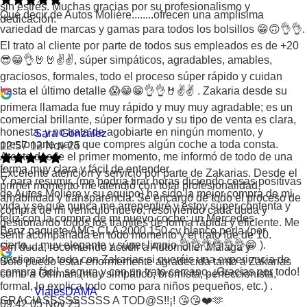
sin estrés. Muchas gracias por su profesionalismo y
Qué decir de Autos Moliére........ofrecen una amplísima
dedicación.
variedad de marcas y gamas para todos los bolsillos 😁🙃👌👌.
El trato al cliente por parte de todos sus empleados es de +20
😎😁👌🤘🤘✌️✌️, súper simpáticos, agradables, amables,
graciosos, formales, todo el proceso súper rápido y cuidan
hasta el último detalle 😱😁😁👌👌🤘✌️✌️ . Zakaria desde su
primera llamada fue muy rápido y muy muy agradable; es un
comercial brillante, súper formado y su tipo de venta es clara,
honesta, y no trata de agobiarte en ningún momento, y
Sara González
presionarte para que compres algún coche a toda consta.
12:57 12 Nov 25
Atento desde el primer momento, me informó de todo de una
forma muy clara y fácil de entender.
Excelente atención y servicio por parte de Zakarias. Desde el
Y para resumir, (me podría tirar horas diciendo cosas positivas
primer momento me atendió con total profesionalidad,
de Autos Moliére y su equipo) ha sido la mejor compra de mi
amabilidad y transparencia. Se encargó de todo el proceso de
vida y se que nunca me arrepentiré y estoy súper contenta y
compra de mi vehículo nuevo, resolviendo cada duda y
felíz con la compra de mi nuevo coche: un Mercedes-
gestionando todos los trámites de forma rápida y eficiente. Me
Benz paquete AMG CLA 2000 150 cv blanco perla (por
sentí acompañada en todo momento y el trato fue de 10.
cierto.....muy elegante y súper limpio 👌👌👌👌👌👌😁 ).
Sin duda, recomiendo acudir a Automolier Málaga y
gestionarlo todo con Zakarias si queréis una experiencia de
Sólo puedo estar enormemente agradecida tanto a Zakarias
compra fácil, segura y con un trato cercano. ¡Gracias por todo!
como a Othman (muy simpático, bromista, perfeccionista,
formal, lo explica todo como para niños pequeños, etc.) .
ViajesDAMA
GRACIASSSSSSSSS A TOD@S!!¡! 😘😘❤️🫶
09:42 05 Nov 25